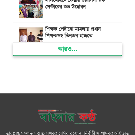
লালমোহনে ফেয়ার ডায়াগনস্টিক
সেন্টারের শুভ উদ্বোধন
শিক্ষক পেটানো মামলায় প্রধান
শিক্ষকসহ তিনজন হাজতে
আরও...
ভোলায় মিথ্যা অপবাদের বিচার
দাবিতে মানববন্ধন ও বিক্ষোভ
গ্যাস সংকট, ভুতুড়ে বিদ্যুৎ বিল ও
দ্রব্যমূল্য বৃদ্ধির প্রতিবাদে ভোলায় ১১
দলীয় ঐক্যের প্রধানমন্ত্রী বরাবর
স্মারকলিপি প্রদান
ভারত জুলাই শহীদদের অসম্মান
করেছে: রিজভী
ভারপ্রাপ্ত সম্পাদক ও প্রকাশকঃ হাসিব রহমান, নির্বাহী সম্পাদকঃ অমিতাভ