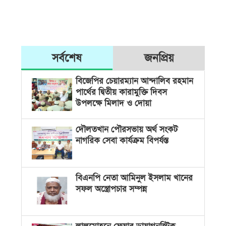
সর্বশেষ
জনপ্রিয়
বিজেপির চেয়ারম্যান আন্দালিব রহমান
পার্থের দ্বিতীয় কারামুক্তি দিবস
উপলক্ষে মিলাদ ও দোয়া
দৌলতখান পৌরসভায় অর্থ সংকট
নাগরিক সেবা কার্যক্রম বিপর্যস্ত
বিএনপি নেতা আমিনুল ইসলাম খানের
সফল অস্ত্রোপচার সম্পন্ন