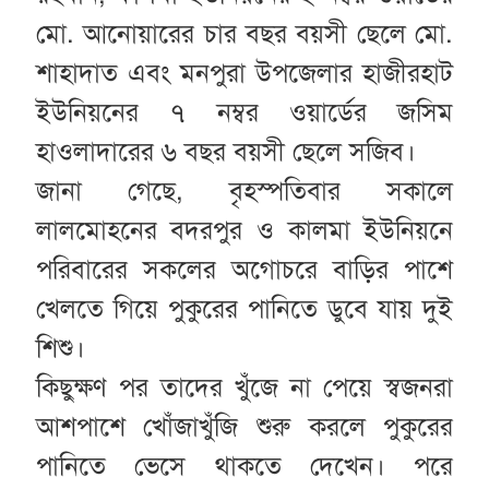
মো. আনোয়ারের চার বছর বয়সী ছেলে মো.
শাহাদাত এবং মনপুরা উপজেলার হাজীরহাট
ইউনিয়নের ৭ নম্বর ওয়ার্ডের জসিম
হাওলাদারের ৬ বছর বয়সী ছেলে সজিব।
জানা গেছে, বৃহস্পতিবার সকালে
লালমোহনের বদরপুর ও কালমা ইউনিয়নে
পরিবারের সকলের অগোচরে বাড়ির পাশে
খেলতে গিয়ে পুকুরের পানিতে ডুবে যায় দুই
শিশু।
কিছুক্ষণ পর তাদের খুঁজে না পেয়ে স্বজনরা
আশপাশে খোঁজাখুঁজি শুরু করলে পুকুরের
পানিতে ভেসে থাকতে দেখেন। পরে