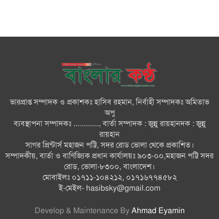
করে ঘর নির্মাণের অভিযোগ
মনপুরায় সংরক্ষিত বনাঞ্চলের খালে
বিষ দিয়ে মাছ ধরায় ৩ জেলে আটক
তজুমদ্দিনে চর মোজাম্মেলে চাঁদাবাজি
ও রাজনৈতিক চক্রান্তের অপচেষ্টার
বিরুদ্ধে সংবাদ সম্মেলন
ভারপ্রাপ্ত সম্পাদক ও প্রকাশকঃ হাসিব রহমান, নির্বাহী সম্পাদকঃ অমিতাভ
সবার সম্মিলিত প্রচেষ্টায় সুন্দর
অপু
বাংলাদেশ গড়তে চাই: প্রধানমন্ত্রী
ব্যবস্থাপনা সম্পাদকঃ ............., বার্তা সম্পাদক : জুন্নু রায়হানদক : জুন্নু
রায়হান
সাগর প্রিন্টার্স মহাজন পট্টি, সদর রোড ভোলা থেকে প্রকাশিত।
চিকিৎসক সমাজের পেশাগত
সম্পাদকীয়, বার্তা ও বাণিজ্যিক প্রধান কার্যালয়ঃ ৯০৩-০০,মহাজন পট্টি সদর
উৎকর্ষতার উজ্জ্বল দৃষ্টান্ত ড্যাব: ডা.
রোড, ভোলা-৮৩০০, বাংলাদেশ।
জুবাইদা
মোবাইলঃ ০১৭১১-১০৪২১২, ০১৭১৬৭৭৪৫৮২
ই-মেইল-
hasibsky@gmail.com
Develop & Maintenance By
Ahmad Eyamin