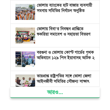
ভোলায় ব্যাংকের হাট বাজার ব্যবসায়ী
সমবায় সমিতির নির্বাচন অনুষ্ঠিত
ভোলায় বিবা’র নিবন্ধন প্রাপ্তিতে
শুকরিয়া সমাবেশ ও সহায়তা বিতরণ
বরগুনা ও ভোলায় কোস্ট গার্ডের পৃথক
অভিযানে ১২৯ পিস ইয়াবাসহ আটক ২
ভারপ্রাপ্ত রাষ্ট্রপতির সঙ্গে ভোলা জেলা
আইনজীবী সমিতির সৌজন্য সাক্ষাৎ
আরও...
দৌলতখানে জমি বিরোধে পরিবারকে
ঘরছাড়া, আদালতের নিষেধাজ্ঞা অমান্য