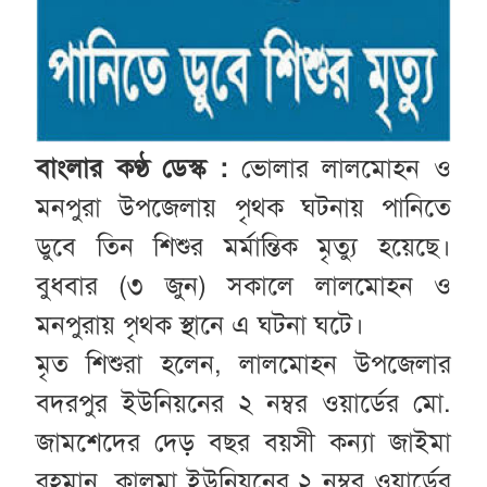
বাংলার কণ্ঠ ডেস্ক :
ভোলার লালমোহন ও
মনপুরা উপজেলায় পৃথক ঘটনায় পানিতে
ডুবে তিন শিশুর মর্মান্তিক মৃত্যু হয়েছে।
বুধবার (৩ জুন) সকালে লালমোহন ও
মনপুরায় পৃথক স্থানে এ ঘটনা ঘটে।
মৃত শিশুরা হলেন, লালমোহন উপজেলার
বদরপুর ইউনিয়নের ২ নম্বর ওয়ার্ডের মো.
জামশেদের দেড় বছর বয়সী কন্যা জাইমা
রহমান, কালমা ইউনিয়নের ২ নম্বর ওয়ার্ডের