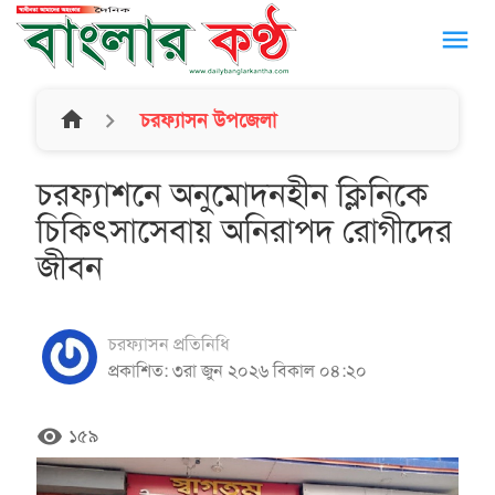
menu
home
চরফ্যাসন উপজেলা
চরফ্যাশনে অনুমোদনহীন ক্লিনিকে
চিকিৎসাসেবায় অনিরাপদ রোগীদের
জীবন
চরফ্যাসন প্রতিনিধি
প্রকাশিত: ৩রা জুন ২০২৬ বিকাল ০৪:২০
remove_red_eye
১৫৯