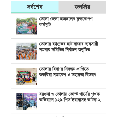
সর্বশেষ
জনপ্রিয়
ভোলা জেলা ছাত্রদলের বৃক্ষরোপণ
কর্মসূচি
ভোলায় ব্যাংকের হাট বাজার ব্যবসায়ী
সমবায় সমিতির নির্বাচন অনুষ্ঠিত
ভোলায় বিবা’র নিবন্ধন প্রাপ্তিতে
শুকরিয়া সমাবেশ ও সহায়তা বিতরণ
বরগুনা ও ভোলায় কোস্ট গার্ডের পৃথক
অভিযানে ১২৯ পিস ইয়াবাসহ আটক ২