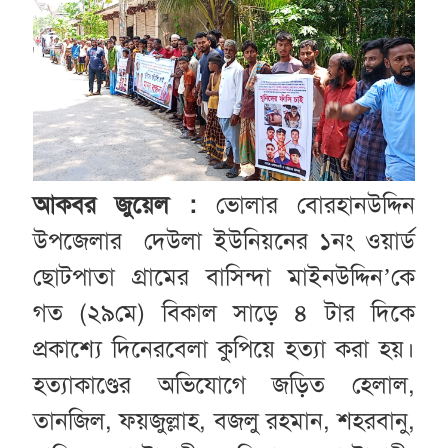
আকবর জুয়েল :
ভোলার বোরহানউদ্দিন
উপজেলার দেউলা ইউনিয়নের ১নং ওয়ার্ড
ছোটপাতা গ্রামের বাসিন্দা মাইনউদ্দিন’কে
গত (২৯মে) বিকাল সাড়ে ৪ টার দিকে
প্রকাশ্যে দিনেরবেলা কুপিয়ে হত্যা করা হয়।
হত্যাকাণ্ডের অভিযোগে জড়িত হেলাল,
তানজিল, ফয়জুল্লাহ, বজলু রহমান, শহরবানু,