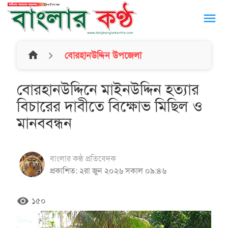
menu
home
বোরহানউদ্দিন উপজেলা
বোরহানউদ্দিনে মাইনউদ্দিন হত্যার
বিচারের দাবীতে বিক্ষোভ মিছিল ও
মানববন্ধন
বাংলার কণ্ঠ প্রতিবেদক
প্রকাশিত: ২রা জুন ২০২৬ সকাল ০৯:৪৬
remove_red_eye
১৫০