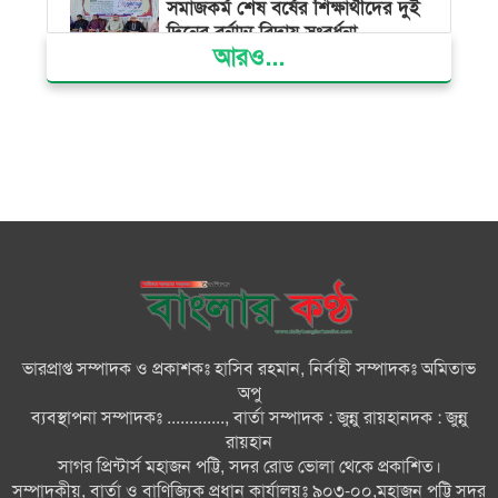
সমাজকর্ম শেষ বর্ষের শিক্ষার্থীদের দুই
দিনের বর্নাঢ্য বিদায় সংবর্ধনা
আরও...
বিভ্রান্তকারীদের ব্যাপারে সতর্ক থাকুন :
প্রধানমন্ত্রী
তরুণ নারীরা নেতৃত্বের সুযোগ পেলে
শক্তিশালী হবে দেশের ভবিষ্যৎ :
জুবাইদা রহমান
বিএনপির সকল ক্ষমতার উৎস জনগণ:
প্রধানমন্ত্রী
ভারপ্রাপ্ত সম্পাদক ও প্রকাশকঃ হাসিব রহমান, নির্বাহী সম্পাদকঃ অমিতাভ
বিরোধীদল হাসিনার ভাষায় কথা বলা
অপু
শুরু করেছে : মির্জা ফখরুল
ব্যবস্থাপনা সম্পাদকঃ ............., বার্তা সম্পাদক : জুন্নু রায়হানদক : জুন্নু
রায়হান
সাগর প্রিন্টার্স মহাজন পট্টি, সদর রোড ভোলা থেকে প্রকাশিত।
রাষ্ট্রপতি নির্বাচনের জন্য মনোনয়নপত্র
সম্পাদকীয়, বার্তা ও বাণিজ্যিক প্রধান কার্যালয়ঃ ৯০৩-০০,মহাজন পট্টি সদর