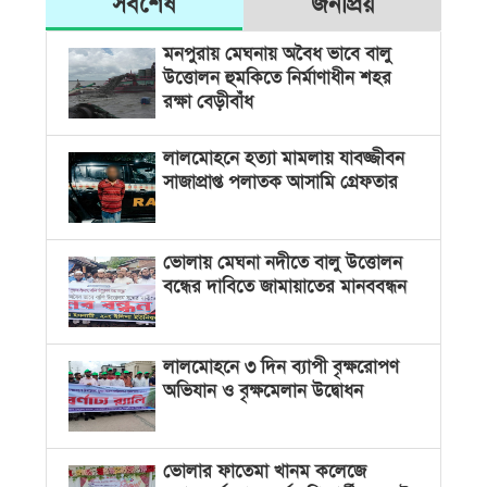
সর্বশেষ
জনপ্রিয়
মনপুরায় মেঘনায় অবৈধ ভাবে বালু
উত্তোলন হুমকিতে নির্মাণাধীন শহর
রক্ষা বেড়ীবাঁধ
লালমোহনে হত্যা মামলায় যাবজ্জীবন
সাজাপ্রাপ্ত পলাতক আসামি গ্রেফতার
ভোলায় মেঘনা নদীতে বালু উত্তোলন
বন্ধের দাবিতে জামায়াতের মানববন্ধন
লালমোহনে ৩ দিন ব্যাপী বৃক্ষরোপণ
অভিযান ও বৃক্ষমেলান উদ্বোধন
ভোলার ফাতেমা খানম কলেজে