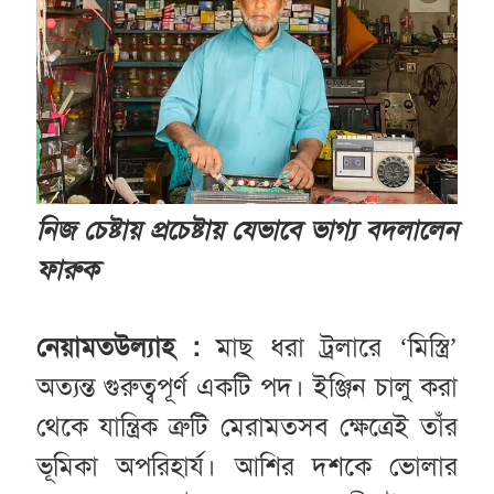
নিজ চেষ্টায় প্রচেষ্টায়
যেভাবে ভাগ্য
বদলালেন
ফারুক
নেয়ামতউল্যাহ :
মাছ ধরা ট্রলারে ‘মিস্ত্রি’
অত্যন্ত গুরুত্বপূর্ণ একটি পদ। ইঞ্জিন চালু করা
থেকে যান্ত্রিক ত্রুটি মেরামতসব ক্ষেত্রেই তাঁর
ভূমিকা অপরিহার্য। আশির দশকে ভোলার