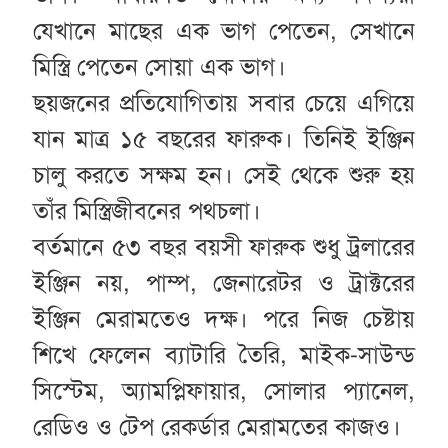
যেখানে মাছের এক ভাগ পেতেন, সেখানে
মিস্ত্রি পেতেন সোয়া এক ভাগ।
ছয়জনের প্রতিযোগিতায় সবার চেয়ে এগিয়ে
যান মাত্র ১৫ বছরের ফারুক। তিনিই ইঞ্জিন
চালু করতে সক্ষম হন। সেই থেকে শুরু হয়
তাঁর মিস্ত্রিজীবনের পথচলা।
বর্তমানে ৫৩ বছর বয়সী ফারুক শুধু ট্রলারের
ইঞ্জিন নয়, পাম্প, জেনারেটর ও ট্রাক্টরের
ইঞ্জিন মেরামতেও দক্ষ। পরে নিজ চেষ্টায়
শিখে ফেলেন ব্যাটারি তৈরি, মাইক-সাউন্ড
সিস্টেম, অ্যামপ্লিফায়ার, সোলার প্যানেল,
রেডিও ও টেপ রেকর্ডার মেরামতের কাজও।