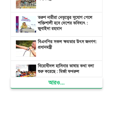
তরুণ নারীরা নেতৃত্বের সুযোগ পেলে
শক্তিশালী হবে দেশের ভবিষ্যৎ :
জুবাইদা রহমান
বিএনপির সকল ক্ষমতার উৎস জনগণ:
প্রধানমন্ত্রী
বিরোধীদল হাসিনার ভাষায় কথা বলা
শুরু করেছে : মির্জা ফখরুল
আরও...
রাষ্ট্রপতি নির্বাচনের জন্য মনোনয়নপত্র
সংগ্রহ করেছে বিএনপি