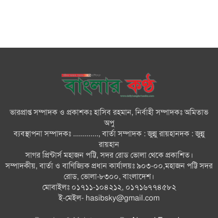
গণঅভ্যুত্থানের স্মৃতি জাদুঘর
জুলাই গণ-অভ্যুত্থান দিবসে ভোলায়
৩০০ রোগীকে বিনামূল্যে চিকিৎসাসেবা
ভোলায় ১১ দলীয় জোটের বিক্ষোভ
সমাবেশ ও গণমিছিল
ভারপ্রাপ্ত সম্পাদক ও প্রকাশকঃ হাসিব রহমান, নির্বাহী সম্পাদকঃ অমিতাভ
বোরহানউদ্দিনে কিশোরীকে সংঘবদ্ধ
অপু
ধর্ষণ ও ভিডিও ধারণ ও ছড়িয়ে
ব্যবস্থাপনা সম্পাদকঃ ............., বার্তা সম্পাদক : জুন্নু রায়হানদক : জুন্নু
দেওয়ার অভিযোগ তিন জন গ্রেপ্তার,
রায়হান
থানায় মামলা
সাগর প্রিন্টার্স মহাজন পট্টি, সদর রোড ভোলা থেকে প্রকাশিত।
সম্পাদকীয়, বার্তা ও বাণিজ্যিক প্রধান কার্যালয়ঃ ৯০৩-০০,মহাজন পট্টি সদর
ভোলায় নানা আয়োজনে জুলাই
রোড, ভোলা-৮৩০০, বাংলাদেশ।
গণঅভ্যুত্থান দিবস পালন
মোবাইলঃ ০১৭১১-১০৪২১২, ০১৭১৬৭৭৪৫৮২
ই-মেইল-
hasibsky@gmail.com