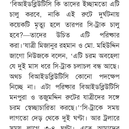
‘বিআইডব্লিউটিসি কি তাদের ইচ্ছামতো এটি
চালু করবে, নাকি এই রুটে দুর্ঘটনায়
কয়েকটি মৃত্যু হলে তারপর সি-ট্রাক চালু
হবে?—তাদের উচিত এটি পরিষ্কার
করা।’যাত্রী মিজানুর রহমান ও মো. মহিউদ্দিন
জাগো নিউজকে বলেন, ‘এটি চরম অবহেলা
যে দুই মাস ধরে সি-ট্রাক চলাচল বন্ধ আছে।
অথচ বিআইডব্লিউটিসি কোনো পদক্ষেপ
নিচ্ছে না। এটা পরিষ্কার বিআইডব্লিউটিসি
মনপুরা ও তজুমদ্দিন রুটের যাত্রীদের সঙ্গে
চরম স্বেচ্ছাচারিতা করছে।’‘সি-ট্রাকে সময়
লাগতো দেড় থেকে দুই ঘণ্টা। আর ট্রলারে
সময় লাগে ৩-৪ ঘণ্টা। এতে আমাদের