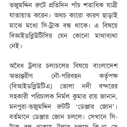
তজুমদ্দিন রুটে প্রতিদিন পাঁচ শতাধিক যাত্রী
যাতায়াত করেন। অথচ কারো কারণ ছাড়াই
মাঝে মধ্যে সি-ট্রাক বন্ধ থাকে। এ বিষয়ে
বিআইডব্লিউটিসির যেন কোনো মাথাব্যথা
নেই।
অবৈধ ট্রলার চলাচলের বিষয়ে বাংলাদেশ
অভ্যন্তরীণ নৌ-পরিবহন কর্তৃপক্ষ
(বিআইডব্লিউটিএ) ভোলা নদী বন্দরের
সহকারী পরিচালক নির্মল কুমার রায় জানান,
মনপুরা-তজুমদ্দিন রুটটি ‘ডেঞ্জার জোন’।
বর্তমানে ডেঞ্জার জোন চললে। সেখানে সি-