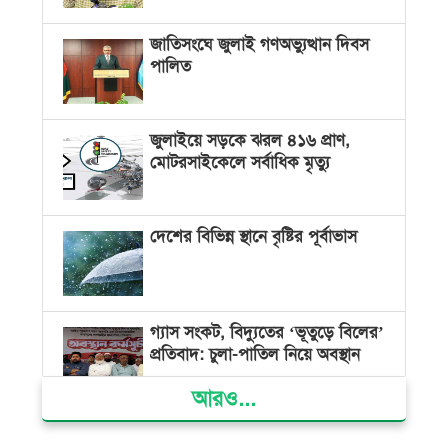
জাতিসংঘে জুলাই গণঅভ্যুত্থান দিবস
পালিত
জুলাইয়ে সড়কে ঝরল ৪১৬ প্রাণ,
মোটরসাইকেলে সর্বাধিক মৃত্যু
দেশের বিভিন্ন স্থানে বৃষ্টির পূর্বাভাস
গ্যাস সংকট, বিদ্যুতের ‘ভূতুড়ে বিলের’
প্রতিবাদ: চুলা-পাতিল নিয়ে অবস্থান
আরও...
ক্ষমতার কেন্দ্র গণভবন থেকে রক্তাক্ত