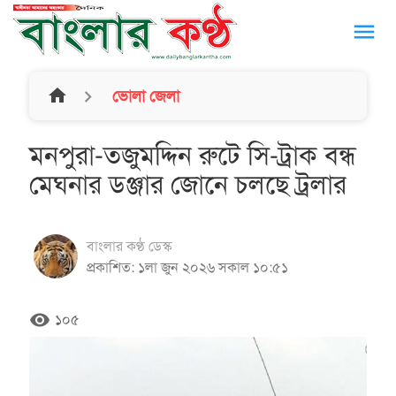
menu
home
ভোলা জেলা
মনপুরা-তজুমদ্দিন রুটে সি-ট্রাক বন্ধ
মেঘনার ডঞ্জার জোনে চলছে ট্রলার
বাংলার কণ্ঠ ডেস্ক
প্রকাশিত: ১লা জুন ২০২৬ সকাল ১০:৫১
remove_red_eye
১০৫