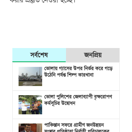
সর্বশেষ
জনপ্রিয়
ভোলায় গ্যাসের উপর নির্ভর করে গড়ে
উঠেনি পর্যপ্ত শিল্প কারখানা
ভোলা পুলিশের জেলাব্যাপী বৃক্ষরোপণ
কর্মসূচির উদ্বোধন
পাকিস্তান সফরে গ্রামীণ জনউন্নয়ন
সংস্থার প্রতিষ্ঠাতা নির্বাহী পরিচালকের