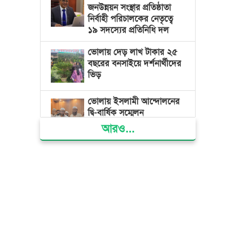
জনউন্নয়ন সংস্থার প্রতিষ্ঠাতা
নির্বাহী পরিচালকের নেতৃত্বে
১৯ সদস্যের প্রতিনিধি দল
ভোলায় দেড় লাখ টাকার ২৫
বছরের বনসাইয়ে দর্শনার্থীদের
ভিড়
ভোলায় ইসলামী আন্দোলনের
দ্বি-বার্ষিক সম্মেলন
আরও...
ভোলার দুই তরুণের স্বপ্নের
নাটক আমার রাজ্যে তুমি
ভোলায় নিজাম হাসিনা
ফাউন্ডেশন হাসপাতালে
বিনামূল্যে চিকিৎসা পেলো