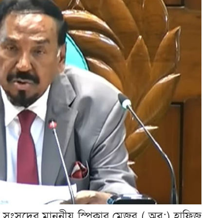
সংসদের মাননীয় স্পিকার মেজর ( অব:) হাফিজ