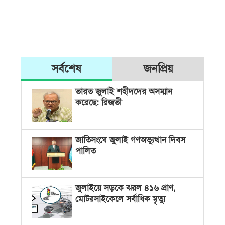
সর্বশেষ
জনপ্রিয়
ভারত জুলাই শহীদদের অসম্মান
করেছে: রিজভী
জাতিসংঘে জুলাই গণঅভ্যুত্থান দিবস
পালিত
জুলাইয়ে সড়কে ঝরল ৪১৬ প্রাণ,
মোটরসাইকেলে সর্বাধিক মৃত্যু