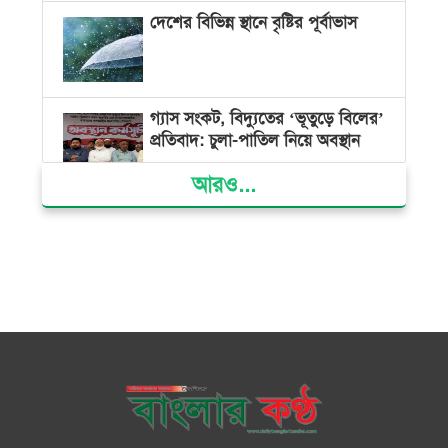
দেশের বিভিন্ন স্থানে বৃষ্টির পূর্বাভাস
গ্যাস সংকট, বিদ্যুতের ‘ভূতুড়ে বিলের’
প্রতিবাদ: চুলা-পাতিল নিয়ে অবস্থান
আরও...
ক্ষমতার কেন্দ্র গণভবন থেকে রক্তাক্ত
গণঅভ্যুত্থানের স্মৃতি জাদুঘর
জুলাই গণ-অভ্যুত্থান দিবসে ভোলায়
৩০০ রোগীকে বিনামূল্যে চিকিৎসাসেবা
ভোলায় ১১ দলীয় জোটের বিক্ষোভ
সমাবেশ ও গণমিছিল