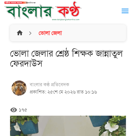
menu
home
ভোলা জেলা
ভোলা জেলার শ্রেষ্ঠ শিক্ষক জান্নাতুল
ফেরদাউস
বাংলার কণ্ঠ প্রতিবেদক
প্রকাশিত: ২৫শে মে ২০২৬ রাত ১০:১৬
remove_red_eye
১৭৫