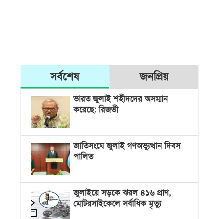
সর্বশেষ
জনপ্রিয়
ভারত জুলাই শহীদদের অসম্মান
করেছে: রিজভী
জাতিসংঘে জুলাই গণঅভ্যুত্থান দিবস
পালিত
জুলাইয়ে সড়কে ঝরল ৪১৬ প্রাণ,
মোটরসাইকেলে সর্বাধিক মৃত্যু