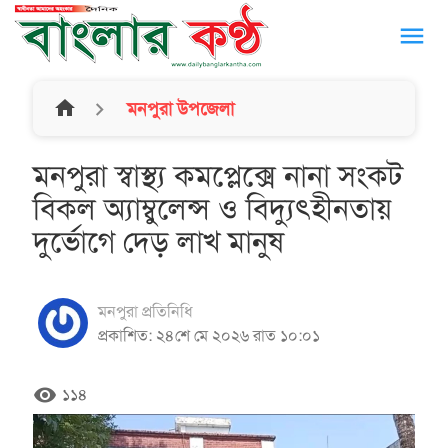
menu
home
মনপুরা উপজেলা
মনপুরা স্বাস্থ্য কমপ্লেক্সে নানা সংকট
বিকল অ্যাম্বুলেন্স ও বিদ্যুৎহীনতায়
দুর্ভোগে দেড় লাখ মানুষ
মনপুরা প্রতিনিধি
প্রকাশিত: ২৪শে মে ২০২৬ রাত ১০:০১
remove_red_eye
১১৪