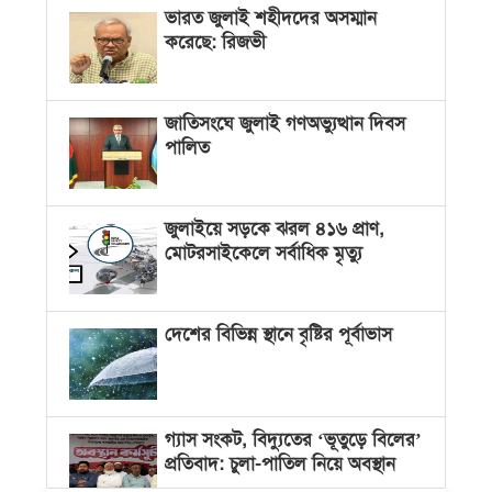
ভারত জুলাই শহীদদের অসম্মান
করেছে: রিজভী
জাতিসংঘে জুলাই গণঅভ্যুত্থান দিবস
পালিত
জুলাইয়ে সড়কে ঝরল ৪১৬ প্রাণ,
মোটরসাইকেলে সর্বাধিক মৃত্যু
দেশের বিভিন্ন স্থানে বৃষ্টির পূর্বাভাস
গ্যাস সংকট, বিদ্যুতের ‘ভূতুড়ে বিলের’
প্রতিবাদ: চুলা-পাতিল নিয়ে অবস্থান