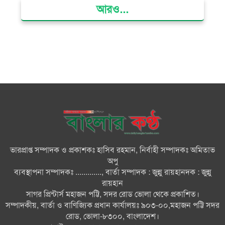
আরও...
ক্ষমতার কেন্দ্র গণভবন থেকে রক্তাক্ত
গণঅভ্যুত্থানের স্মৃতি জাদুঘর
জুলাই গণ-অভ্যুত্থান দিবসে ভোলায়
৩০০ রোগীকে বিনামূল্যে চিকিৎসাসেবা
ভোলায় ১১ দলীয় জোটের বিক্ষোভ
সমাবেশ ও গণমিছিল
ভারপ্রাপ্ত সম্পাদক ও প্রকাশকঃ হাসিব রহমান, নির্বাহী সম্পাদকঃ অমিতাভ
বোরহানউদ্দিনে কিশোরীকে সংঘবদ্ধ
অপু
ধর্ষণ ও ভিডিও ধারণ ও ছড়িয়ে
ব্যবস্থাপনা সম্পাদকঃ ............., বার্তা সম্পাদক : জুন্নু রায়হানদক : জুন্নু
দেওয়ার অভিযোগ তিন জন গ্রেপ্তার,
রায়হান
থানায় মামলা
সাগর প্রিন্টার্স মহাজন পট্টি, সদর রোড ভোলা থেকে প্রকাশিত।
সম্পাদকীয়, বার্তা ও বাণিজ্যিক প্রধান কার্যালয়ঃ ৯০৩-০০,মহাজন পট্টি সদর
ভোলায় নানা আয়োজনে জুলাই
রোড, ভোলা-৮৩০০, বাংলাদেশ।
গণঅভ্যুত্থান দিবস পালন