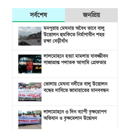
সর্বশেষ
জনপ্রিয়
মনপুরায় মেঘনায় অবৈধ ভাবে বালু
উত্তোলন হুমকিতে নির্মাণাধীন শহর
রক্ষা বেড়ীবাঁধ
লালমোহনে হত্যা মামলায় যাবজ্জীবন
সাজাপ্রাপ্ত পলাতক আসামি গ্রেফতার
ভোলায় মেঘনা নদীতে বালু উত্তোলন
বন্ধের দাবিতে জামায়াতের মানববন্ধন
লালমোহনে ৩ দিন ব্যাপী বৃক্ষরোপণ
অভিযান ও বৃক্ষমেলান উদ্বোধন