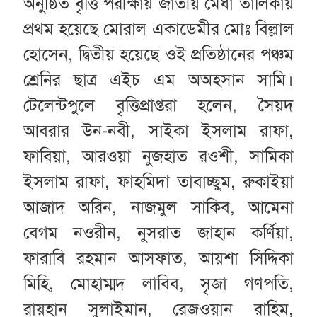
অনুষ্ঠিত বৃত্তি পরীক্ষায় জাতীয় মেধা তালিকায়
প্রথম হয়েছে মোরাল একাডেমীর মোঃ বিল্লাল
হোসেন, দ্বিতীয় হয়েছে ওই প্রতিষ্ঠানের পঞ্চম
শ্রেনির ছাত্র এইচ এম অঅহসান সামি।
টেলেন্টপুলে বৃত্তিপ্রাপ্তরা হলেন, সৈয়দ
আবরার উন-নবী, সাইকা ইসলাম রাফা,
ফাবিয়া, আরওয়া নুজহাত রওশী, সামিকা
ইসলাম রাফা, ফাহমিদা তাবাচ্ছুম, রুকাইয়া
আজাদ অরিন, নাজমুল সাকিব, আমেনা
বেগম নওরীন, নুসরাত জাহান কর্ণিয়া,
ফারাবি রহমান আসফাত, আয়শা সিদ্দিকা
মিহি, মোহাম্মদ লাবিব, সৃজা গণপতি,
রায়হান সুলাইমান, রেজওয়ান রাহিম,