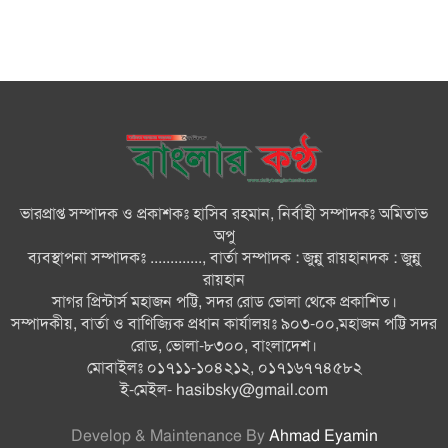
করে ঘর নির্মাণের অভিযোগ
মনপুরায় সংরক্ষিত বনাঞ্চলের খালে
বিষ দিয়ে মাছ ধরায় ৩ জেলে আটক
তজুমদ্দিনে চর মোজাম্মেলে চাঁদাবাজি
ও রাজনৈতিক চক্রান্তের অপচেষ্টার
বিরুদ্ধে সংবাদ সম্মেলন
ভারপ্রাপ্ত সম্পাদক ও প্রকাশকঃ হাসিব রহমান, নির্বাহী সম্পাদকঃ অমিতাভ
সবার সম্মিলিত প্রচেষ্টায় সুন্দর
অপু
বাংলাদেশ গড়তে চাই: প্রধানমন্ত্রী
ব্যবস্থাপনা সম্পাদকঃ ............., বার্তা সম্পাদক : জুন্নু রায়হানদক : জুন্নু
রায়হান
সাগর প্রিন্টার্স মহাজন পট্টি, সদর রোড ভোলা থেকে প্রকাশিত।
চিকিৎসক সমাজের পেশাগত
সম্পাদকীয়, বার্তা ও বাণিজ্যিক প্রধান কার্যালয়ঃ ৯০৩-০০,মহাজন পট্টি সদর
উৎকর্ষতার উজ্জ্বল দৃষ্টান্ত ড্যাব: ডা.
রোড, ভোলা-৮৩০০, বাংলাদেশ।
জুবাইদা
মোবাইলঃ ০১৭১১-১০৪২১২, ০১৭১৬৭৭৪৫৮২
ই-মেইল-
hasibsky@gmail.com
Develop & Maintenance By
Ahmad Eyamin