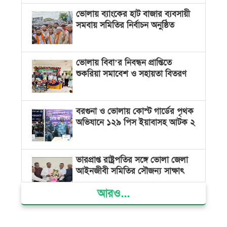
ভোলায় ব্যাংকের হাট বাজার ব্যবসায়ী
সমবায় সমিতির নির্বাচন অনুষ্ঠিত
ভোলায় বিবা’র নিবন্ধন প্রাপ্তিতে
শুকরিয়া সমাবেশ ও সহায়তা বিতরণ
বরগুনা ও ভোলায় কোস্ট গার্ডের পৃথক
অভিযানে ১২৯ পিস ইয়াবাসহ আটক ২
ভারপ্রাপ্ত রাষ্ট্রপতির সঙ্গে ভোলা জেলা
আইনজীবী সমিতির সৌজন্য সাক্ষাৎ
আরও...
দৌলতখানে জমি বিরোধে পরিবারকে
ঘরছাড়া, আদালতের নিষেধাজ্ঞা অমান্য