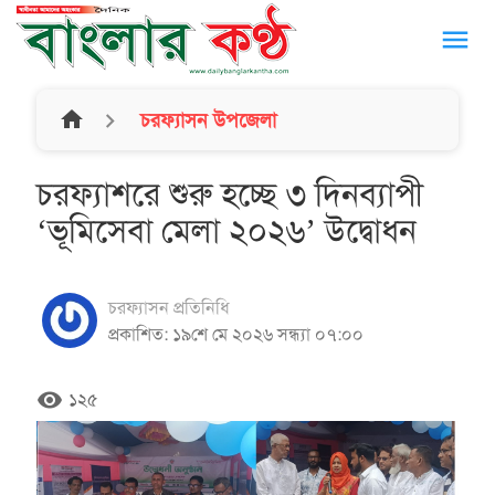
menu
home
চরফ্যাসন উপজেলা
চরফ্যাশরে শুরু হচ্ছে ৩ দিনব্যাপী
‘ভূমিসেবা মেলা ২০২৬’ উদ্বোধন
চরফ্যাসন প্রতিনিধি
প্রকাশিত: ১৯শে মে ২০২৬ সন্ধ্যা ০৭:০০
remove_red_eye
১২৫