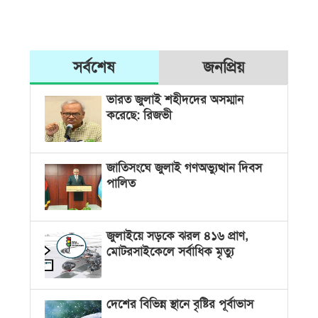
সর্বশেষ
জনপ্রিয়
ভারত জুলাই শহীদদের অসম্মান
করেছে: রিজভী
জাতিসংঘে জুলাই গণঅভ্যুত্থান দিবস
পালিত
জুলাইয়ে সড়কে ঝরল ৪১৬ প্রাণ,
মোটরসাইকেলে সর্বাধিক মৃত্যু
দেশের বিভিন্ন স্থানে বৃষ্টির পূর্বাভাস