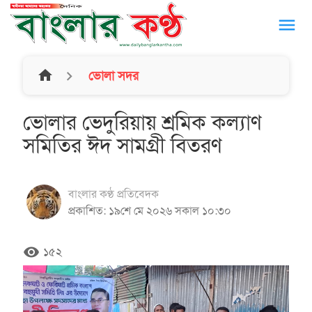
menu
home
ভোলা সদর
ভোলার ভেদুরিয়ায় শ্রমিক কল্যাণ
সমিতির ঈদ সামগ্রী বিতরণ
বাংলার কণ্ঠ প্রতিবেদক
প্রকাশিত: ১৯শে মে ২০২৬ সকাল ১০:৩০
remove_red_eye
১৫২