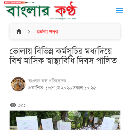
menu
home
ভোলা সদর
ভোলায় বিভিন্ন কর্মসূচির মধ্যদিয়ে
বিশ্ব মাসিক স্বাস্থ্যবিধি দিবস পালিত
বাংলার কণ্ঠ প্রতিবেদক
প্রকাশিত: ১৯শে মে ২০২৬ সকাল ১০:২৫
remove_red_eye
১৫১