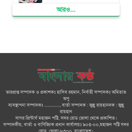
আরও...
দৌলতখানে জমি বিরোধে পরিবারকে
ঘরছাড়া, আদালতের নিষেধাজ্ঞা অমান্য
করে ঘর নির্মাণের অভিযোগ
মনপুরায় সংরক্ষিত বনাঞ্চলের খালে
বিষ দিয়ে মাছ ধরায় ৩ জেলে আটক
তজুমদ্দিনে চর মোজাম্মেলে চাঁদাবাজি
ও রাজনৈতিক চক্রান্তের অপচেষ্টার
বিরুদ্ধে সংবাদ সম্মেলন
ভারপ্রাপ্ত সম্পাদক ও প্রকাশকঃ হাসিব রহমান, নির্বাহী সম্পাদকঃ অমিতাভ
সবার সম্মিলিত প্রচেষ্টায় সুন্দর
অপু
বাংলাদেশ গড়তে চাই: প্রধানমন্ত্রী
ব্যবস্থাপনা সম্পাদকঃ ............., বার্তা সম্পাদক : জুন্নু রায়হানদক : জুন্নু
রায়হান
সাগর প্রিন্টার্স মহাজন পট্টি, সদর রোড ভোলা থেকে প্রকাশিত।
চিকিৎসক সমাজের পেশাগত
সম্পাদকীয়, বার্তা ও বাণিজ্যিক প্রধান কার্যালয়ঃ ৯০৩-০০,মহাজন পট্টি সদর
উৎকর্ষতার উজ্জ্বল দৃষ্টান্ত ড্যাব: ডা.
রোড, ভোলা-৮৩০০, বাংলাদেশ।