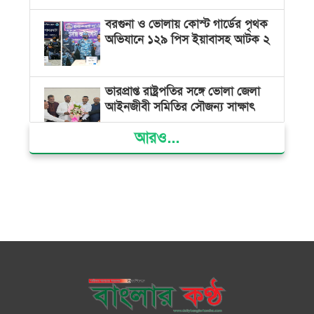
বরগুনা ও ভোলায় কোস্ট গার্ডের পৃথক
অভিযানে ১২৯ পিস ইয়াবাসহ আটক ২
ভারপ্রাপ্ত রাষ্ট্রপতির সঙ্গে ভোলা জেলা
আইনজীবী সমিতির সৌজন্য সাক্ষাৎ
আরও...
দৌলতখানে জমি বিরোধে পরিবারকে
ঘরছাড়া, আদালতের নিষেধাজ্ঞা অমান্য
করে ঘর নির্মাণের অভিযোগ
মনপুরায় সংরক্ষিত বনাঞ্চলের খালে
বিষ দিয়ে মাছ ধরায় ৩ জেলে আটক
তজুমদ্দিনে চর মোজাম্মেলে চাঁদাবাজি
ও রাজনৈতিক চক্রান্তের অপচেষ্টার