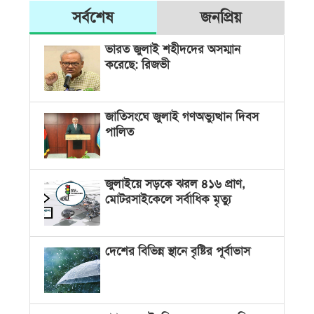
সর্বশেষ
জনপ্রিয়
ভারত জুলাই শহীদদের অসম্মান
করেছে: রিজভী
জাতিসংঘে জুলাই গণঅভ্যুত্থান দিবস
পালিত
জুলাইয়ে সড়কে ঝরল ৪১৬ প্রাণ,
মোটরসাইকেলে সর্বাধিক মৃত্যু
দেশের বিভিন্ন স্থানে বৃষ্টির পূর্বাভাস