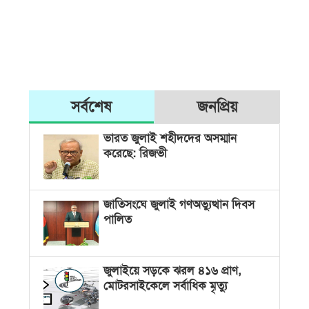
সর্বশেষ
জনপ্রিয়
ভারত জুলাই শহীদদের অসম্মান
করেছে: রিজভী
জাতিসংঘে জুলাই গণঅভ্যুত্থান দিবস
পালিত
জুলাইয়ে সড়কে ঝরল ৪১৬ প্রাণ,
মোটরসাইকেলে সর্বাধিক মৃত্যু