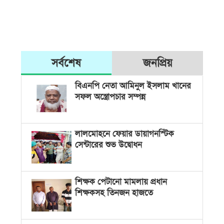
সর্বশেষ
জনপ্রিয়
বিএনপি নেতা আমিনুল ইসলাম খানের
সফল অস্ত্রোপচার সম্পন্ন
লালমোহনে ফেয়ার ডায়াগনস্টিক
সেন্টারের শুভ উদ্বোধন
শিক্ষক পেটানো মামলায় প্রধান
শিক্ষকসহ তিনজন হাজতে