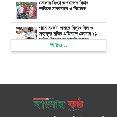
ভোলায় মিথ্যা অপবাদের বিচার
দাবিতে মানববন্ধন ও বিক্ষোভ
গ্যাস সংকট, ভুতুড়ে বিদ্যুৎ বিল ও
দ্রব্যমূল্য বৃদ্ধির প্রতিবাদে ভোলায় ১১
দলীয় ঐক্যের প্রধানমন্ত্রী বরাবর
আরও...
স্মারকলিপি প্রদান
ভারত জুলাই শহীদদের অসম্মান
করেছে: রিজভী
জাতিসংঘে জুলাই গণঅভ্যুত্থান দিবস
পালিত
জুলাইয়ে সড়কে ঝরল ৪১৬ প্রাণ,
মোটরসাইকেলে সর্বাধিক মৃত্যু