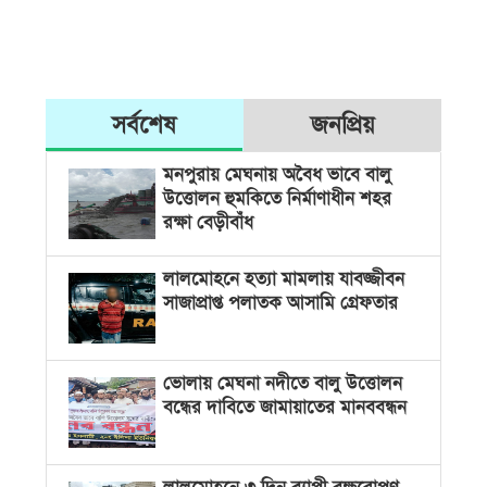
সর্বশেষ
জনপ্রিয়
মনপুরায় মেঘনায় অবৈধ ভাবে বালু
উত্তোলন হুমকিতে নির্মাণাধীন শহর
রক্ষা বেড়ীবাঁধ
লালমোহনে হত্যা মামলায় যাবজ্জীবন
সাজাপ্রাপ্ত পলাতক আসামি গ্রেফতার
ভোলায় মেঘনা নদীতে বালু উত্তোলন
বন্ধের দাবিতে জামায়াতের মানববন্ধন