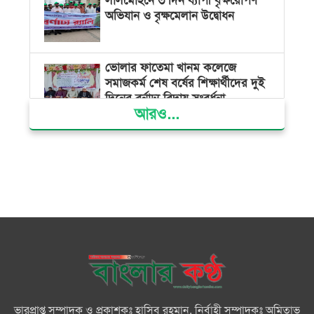
লালমোহনে ৩ দিন ব্যাপী বৃক্ষরোপণ
অভিযান ও বৃক্ষমেলান উদ্বোধন
ভোলার ফাতেমা খানম কলেজে
সমাজকর্ম শেষ বর্ষের শিক্ষার্থীদের দুই
দিনের বর্নাঢ্য বিদায় সংবর্ধনা
আরও...
বিভ্রান্তকারীদের ব্যাপারে সতর্ক থাকুন :
প্রধানমন্ত্রী
তরুণ নারীরা নেতৃত্বের সুযোগ পেলে
শক্তিশালী হবে দেশের ভবিষ্যৎ :
জুবাইদা রহমান
বিএনপির সকল ক্ষমতার উৎস জনগণ:
প্রধানমন্ত্রী
ভারপ্রাপ্ত সম্পাদক ও প্রকাশকঃ হাসিব রহমান, নির্বাহী সম্পাদকঃ অমিতাভ