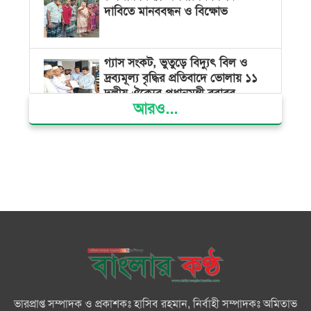
দাবিতে মানববন্ধন ও বিক্ষোভ
গ্যাস সংকট, ভুতুড়ে বিদ্যুৎ বিল ও
দ্রব্যমূল্য বৃদ্ধির প্রতিবাদে ভোলায় ১১
দলীয় ঐক্যের প্রধানমন্ত্রী বরাবর
আরও...
স্মারকলিপি প্রদান
ভারত জুলাই শহীদদের অসম্মান
করেছে: রিজভী
জাতিসংঘে জুলাই গণঅভ্যুত্থান দিবস
পালিত
জুলাইয়ে সড়কে ঝরল ৪১৬ প্রাণ,
মোটরসাইকেলে সর্বাধিক মৃত্যু
ভারপ্রাপ্ত সম্পাদক ও প্রকাশকঃ হাসিব রহমান, নির্বাহী সম্পাদকঃ অমিতাভ