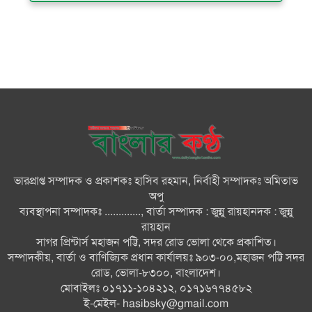
দৌলতখানে জমি বিরোধে পরিবারকে
ঘরছাড়া, আদালতের নিষেধাজ্ঞা অমান্য
করে ঘর নির্মাণের অভিযোগ
মনপুরায় সংরক্ষিত বনাঞ্চলের খালে
বিষ দিয়ে মাছ ধরায় ৩ জেলে আটক
তজুমদ্দিনে চর মোজাম্মেলে চাঁদাবাজি
ও রাজনৈতিক চক্রান্তের অপচেষ্টার
বিরুদ্ধে সংবাদ সম্মেলন
ভারপ্রাপ্ত সম্পাদক ও প্রকাশকঃ হাসিব রহমান, নির্বাহী সম্পাদকঃ অমিতাভ
সবার সম্মিলিত প্রচেষ্টায় সুন্দর
অপু
বাংলাদেশ গড়তে চাই: প্রধানমন্ত্রী
ব্যবস্থাপনা সম্পাদকঃ ............., বার্তা সম্পাদক : জুন্নু রায়হানদক : জুন্নু
রায়হান
সাগর প্রিন্টার্স মহাজন পট্টি, সদর রোড ভোলা থেকে প্রকাশিত।
চিকিৎসক সমাজের পেশাগত
সম্পাদকীয়, বার্তা ও বাণিজ্যিক প্রধান কার্যালয়ঃ ৯০৩-০০,মহাজন পট্টি সদর
উৎকর্ষতার উজ্জ্বল দৃষ্টান্ত ড্যাব: ডা.
রোড, ভোলা-৮৩০০, বাংলাদেশ।
জুবাইদা
মোবাইলঃ ০১৭১১-১০৪২১২, ০১৭১৬৭৭৪৫৮২
ই-মেইল-
hasibsky@gmail.com