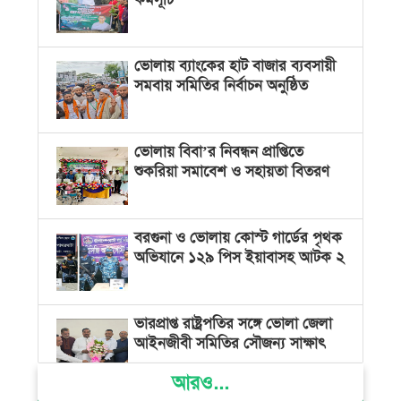
ভোলায় ব্যাংকের হাট বাজার ব্যবসায়ী
সমবায় সমিতির নির্বাচন অনুষ্ঠিত
ভোলায় বিবা’র নিবন্ধন প্রাপ্তিতে
শুকরিয়া সমাবেশ ও সহায়তা বিতরণ
বরগুনা ও ভোলায় কোস্ট গার্ডের পৃথক
অভিযানে ১২৯ পিস ইয়াবাসহ আটক ২
ভারপ্রাপ্ত রাষ্ট্রপতির সঙ্গে ভোলা জেলা
আইনজীবী সমিতির সৌজন্য সাক্ষাৎ
আরও...