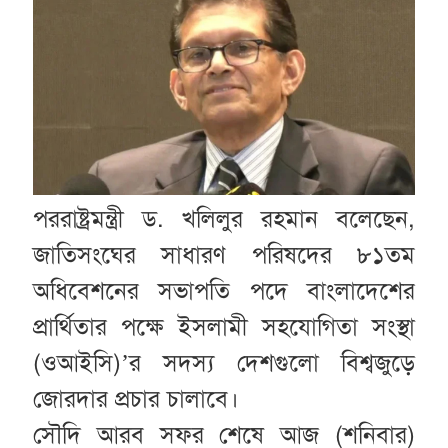
পররাষ্ট্রমন্ত্রী ড. খলিলুর রহমান বলেছেন,
জাতিসংঘের সাধারণ পরিষদের ৮১তম
অধিবেশনের সভাপতি পদে বাংলাদেশের
প্রার্থিতার পক্ষে ইসলামী সহযোগিতা সংস্থা
(ওআইসি)’র সদস্য দেশগুলো বিশ্বজুড়ে
জোরদার প্রচার চালাবে।
সৌদি আরব সফর শেষে আজ (শনিবার)