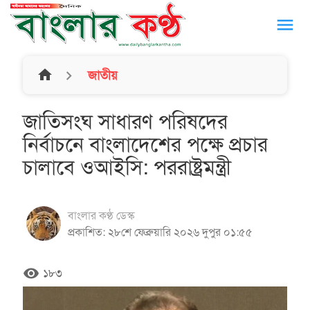
menu
home
জাতীয়
জাতিসংঘ সাধারণ পরিষদের
নির্বাচনে বাংলাদেশের পক্ষে প্রচার
চালাবে ওআইসি: পররাষ্ট্রমন্ত্রী
বাংলার কণ্ঠ ডেস্ক
প্রকাশিত: ২৮শে ফেব্রুয়ারি ২০২৬ দুপুর ০১:৫৫
remove_red_eye
১৮৩