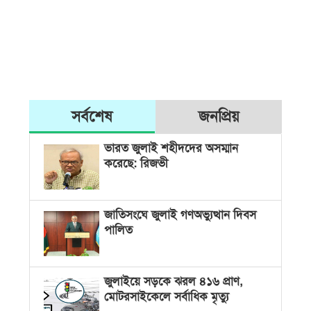
সর্বশেষ
জনপ্রিয়
ভারত জুলাই শহীদদের অসম্মান
করেছে: রিজভী
জাতিসংঘে জুলাই গণঅভ্যুত্থান দিবস
পালিত
জুলাইয়ে সড়কে ঝরল ৪১৬ প্রাণ,
মোটরসাইকেলে সর্বাধিক মৃত্যু