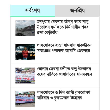
সর্বশেষ
জনপ্রিয়
মনপুরায় মেঘনায় অবৈধ ভাবে বালু
উত্তোলন হুমকিতে নির্মাণাধীন শহর
রক্ষা বেড়ীবাঁধ
লালমোহনে হত্যা মামলায় যাবজ্জীবন
সাজাপ্রাপ্ত পলাতক আসামি গ্রেফতার
ভোলায় মেঘনা নদীতে বালু উত্তোলন
বন্ধের দাবিতে জামায়াতের মানববন্ধন
লালমোহনে ৩ দিন ব্যাপী বৃক্ষরোপণ
অভিযান ও বৃক্ষমেলান উদ্বোধন