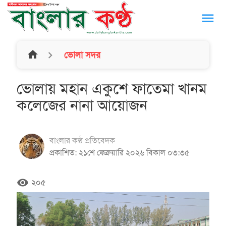
menu
home
ভোলা সদর
ভোলায় মহান একুশে ফাতেমা খানম
কলেজের নানা আয়োজন
বাংলার কণ্ঠ প্রতিবেদক
প্রকাশিত: ২১শে ফেব্রুয়ারি ২০২৬ বিকাল ০৩:৩৫
remove_red_eye
২০৫