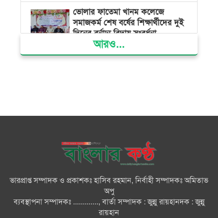
ভোলার ফাতেমা খানম কলেজে
সমাজকর্ম শেষ বর্ষের শিক্ষার্থীদের দুই
দিনের বর্নাঢ্য বিদায় সংবর্ধনা
আরও...
বিভ্রান্তকারীদের ব্যাপারে সতর্ক থাকুন :
প্রধানমন্ত্রী
তরুণ নারীরা নেতৃত্বের সুযোগ পেলে
শক্তিশালী হবে দেশের ভবিষ্যৎ :
জুবাইদা রহমান
বিএনপির সকল ক্ষমতার উৎস জনগণ:
প্রধানমন্ত্রী
ভারপ্রাপ্ত সম্পাদক ও প্রকাশকঃ হাসিব রহমান, নির্বাহী সম্পাদকঃ অমিতাভ
বিরোধীদল হাসিনার ভাষায় কথা বলা
অপু
শুরু করেছে : মির্জা ফখরুল
ব্যবস্থাপনা সম্পাদকঃ ............., বার্তা সম্পাদক : জুন্নু রায়হানদক : জুন্নু
রায়হান