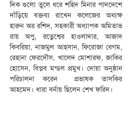
দিক গুলো তুলে ধরে শহিদ মিনার পাদদেশে
দাঁড়িয়ে বক্তব্য রাখেন কলেজের অধ্যক্ষ
হারুন অর রশিদ, সহকারী অধ্যাপক অমিতাভ
রায় অপু, রত্নেশ্বের হাওলাদার, আজাদ
কিবরিয়া, নাজমুল আহসান, ফিরোজা বেগম,
রেহানা ফেরদৌস, খালেদ মোশারফ, জাকির
হোসেন, বিপ্লব মন্ডল প্রমুখ। দোয়া অনুষ্ঠান
পরিচালনা করেন প্রভাষক তাসকির
আহমেদ। ধারা বর্নায় ছিলেন শেখ ফরিদ।