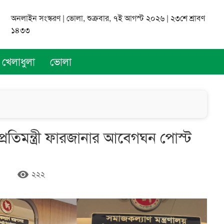
অনলাইন সংস্করণ | ভোলা, শুক্রবার, ৭ই আগস্ট ২০২৬ | ২৩শে শ্রাবণ
১৪৩৩
খেলাধুলা
ভোলা
রতিমন্ত্রী ফারজানার আবেগঘন পোস্ট
remove_red_eye
২২২