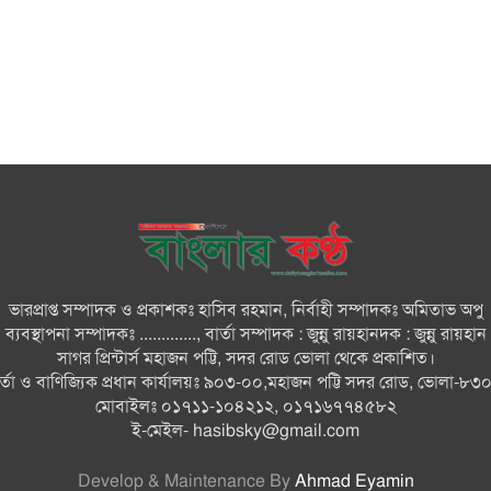
ভারপ্রাপ্ত সম্পাদক ও প্রকাশকঃ হাসিব রহমান, নির্বাহী সম্পাদকঃ অমিতাভ অপু
ব্যবস্থাপনা সম্পাদকঃ ............., বার্তা সম্পাদক : জুন্নু রায়হানদক : জুন্নু রায়হান
সাগর প্রিন্টার্স মহাজন পট্টি, সদর রোড ভোলা থেকে প্রকাশিত।
ার্তা ও বাণিজ্যিক প্রধান কার্যালয়ঃ ৯০৩-০০,মহাজন পট্টি সদর রোড, ভোলা-৮৩
মোবাইলঃ ০১৭১১-১০৪২১২, ০১৭১৬৭৭৪৫৮২
ই-মেইল-
hasibsky@gmail.com
Develop & Maintenance By
Ahmad Eyamin