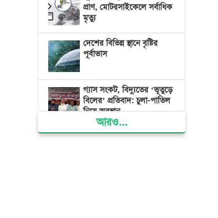
প্রাণ, মোটরসাইকেলে সর্বাধিক
মৃত্যু
দেশের বিভিন্ন স্থানে বৃষ্টির
পূর্বাভাস
গ্যাস সংকট, বিদ্যুতের ‘ভূতুড়ে
বিলের’ প্রতিবাদ: চুলা-পাতিল
নিয়ে অবস্থান
আরও...
ক্ষমতার কেন্দ্র গণভবন থেকে
রক্তাক্ত গণঅভ্যুত্থানের স্মৃতি
জাদুঘর
জুলাই গণ-অভ্যুত্থান দিবসে
ভোলায় ৩০০ রোগীকে
বিনামূল্যে চিকিৎসাসেবা