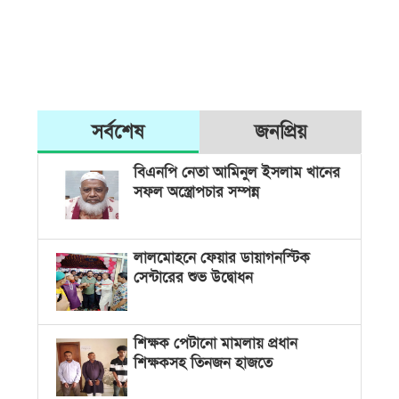
সর্বশেষ
জনপ্রিয়
বিএনপি নেতা আমিনুল ইসলাম খানের
সফল অস্ত্রোপচার সম্পন্ন
লালমোহনে ফেয়ার ডায়াগনস্টিক
সেন্টারের শুভ উদ্বোধন
শিক্ষক পেটানো মামলায় প্রধান
শিক্ষকসহ তিনজন হাজতে