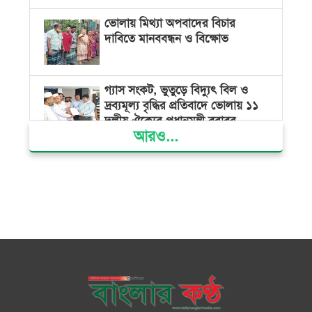
ভোলায় মিথ্যা অপবাদের বিচার
দাবিতে মানববন্ধন ও বিক্ষোভ
গ্যাস সংকট, ভুতুড়ে বিদ্যুৎ বিল ও
দ্রব্যমূল্য বৃদ্ধির প্রতিবাদে ভোলায় ১১
দলীয় ঐক্যের প্রধানমন্ত্রী বরাবর
আরও...
স্মারকলিপি প্রদান
ভারত জুলাই শহীদদের অসম্মান
করেছে: রিজভী
জাতিসংঘে জুলাই গণঅভ্যুত্থান দিবস
পালিত
জুলাইয়ে সড়কে ঝরল ৪১৬ প্রাণ,
মোটরসাইকেলে সর্বাধিক মৃত্যু