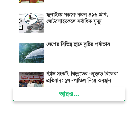
জুলাইয়ে সড়কে ঝরল ৪১৬ প্রাণ,
মোটরসাইকেলে সর্বাধিক মৃত্যু
দেশের বিভিন্ন স্থানে বৃষ্টির পূর্বাভাস
গ্যাস সংকট, বিদ্যুতের ‘ভূতুড়ে বিলের’
প্রতিবাদ: চুলা-পাতিল নিয়ে অবস্থান
আরও...
ক্ষমতার কেন্দ্র গণভবন থেকে রক্তাক্ত
গণঅভ্যুত্থানের স্মৃতি জাদুঘর
জুলাই গণ-অভ্যুত্থান দিবসে ভোলায়
৩০০ রোগীকে বিনামূল্যে চিকিৎসাসেবা