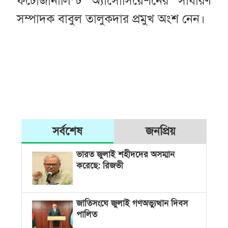
ফটোজার্নালিস্ট অ্যাসোসিয়েশনের সাধারণ
সম্পাদক বাবুল তালুকদার প্রমুখ অংশ নেন।
সর্বশেষ
জনপ্রিয়
ভারত জুলাই শহীদদের অসম্মান
করেছে: রিজভী
জাতিসংঘে জুলাই গণঅভ্যুত্থান দিবস
পালিত