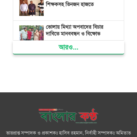
শিক্ষকসহ তিনজন হাজতে
ভোলায় মিথ্যা অপবাদের বিচার
দাবিতে মানববন্ধন ও বিক্ষোভ
আরও...
গ্যাস সংকট, ভুতুড়ে বিদ্যুৎ বিল ও
দ্রব্যমূল্য বৃদ্ধির প্রতিবাদে ভোলায় ১১
দলীয় ঐক্যের প্রধানমন্ত্রী বরাবর
স্মারকলিপি প্রদান
ভারত জুলাই শহীদদের অসম্মান
করেছে: রিজভী
জাতিসংঘে জুলাই গণঅভ্যুত্থান দিবস
পালিত
ভারপ্রাপ্ত সম্পাদক ও প্রকাশকঃ হাসিব রহমান, নির্বাহী সম্পাদকঃ অমিতাভ