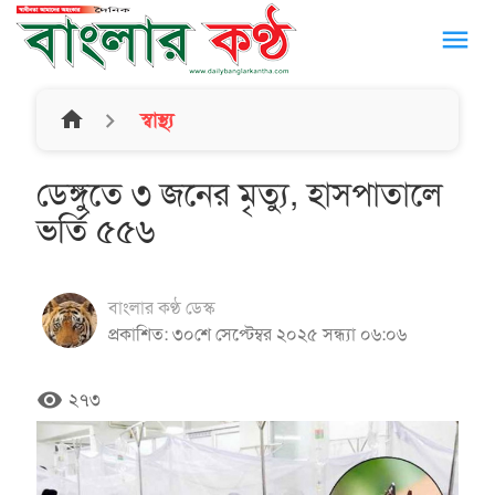
menu
home
স্বাস্থ্য
ডেঙ্গুতে ৩ জনের মৃত্যু, হাসপাতালে
ভর্তি ৫৫৬
বাংলার কণ্ঠ ডেস্ক
প্রকাশিত: ৩০শে সেপ্টেম্বর ২০২৫ সন্ধ্যা ০৬:০৬
remove_red_eye
২৭৩