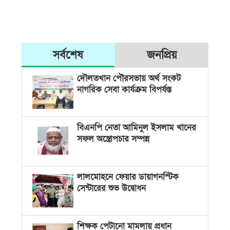
সর্বশেষ
জনপ্রিয়
দৌলতখান পৌরসভায় অর্থ সংকট
নাগরিক সেবা কার্যক্রম বিপর্যস্ত
বিএনপি নেতা আমিনুল ইসলাম খানের
সফল অস্ত্রোপচার সম্পন্ন
লালমোহনে ফেয়ার ডায়াগনস্টিক
সেন্টারের শুভ উদ্বোধন
শিক্ষক পেটানো মামলায় প্রধান