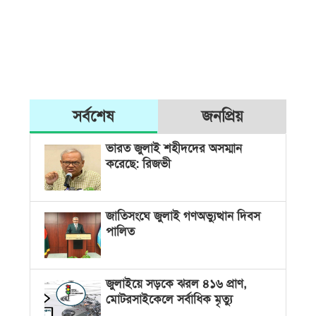
সর্বশেষ
জনপ্রিয়
ভারত জুলাই শহীদদের অসম্মান
করেছে: রিজভী
জাতিসংঘে জুলাই গণঅভ্যুত্থান দিবস
পালিত
জুলাইয়ে সড়কে ঝরল ৪১৬ প্রাণ,
মোটরসাইকেলে সর্বাধিক মৃত্যু