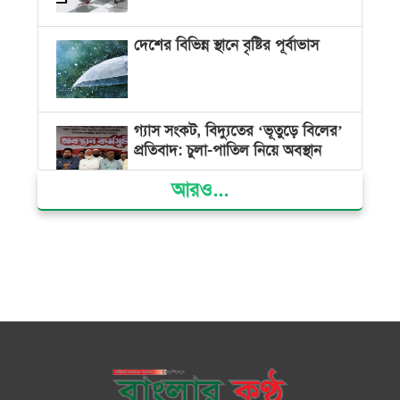
দেশের বিভিন্ন স্থানে বৃষ্টির পূর্বাভাস
গ্যাস সংকট, বিদ্যুতের ‘ভূতুড়ে বিলের’
প্রতিবাদ: চুলা-পাতিল নিয়ে অবস্থান
আরও...
ক্ষমতার কেন্দ্র গণভবন থেকে রক্তাক্ত
গণঅভ্যুত্থানের স্মৃতি জাদুঘর
জুলাই গণ-অভ্যুত্থান দিবসে ভোলায়
৩০০ রোগীকে বিনামূল্যে চিকিৎসাসেবা
ভোলায় ১১ দলীয় জোটের বিক্ষোভ
সমাবেশ ও গণমিছিল