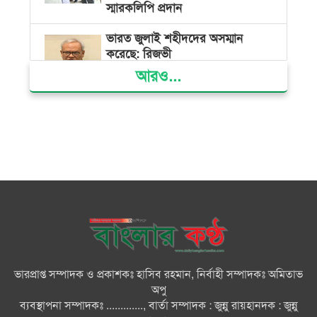
স্মারকলিপি প্রদান
ভারত জুলাই শহীদদের অসম্মান
করেছে: রিজভী
আরও...
জাতিসংঘে জুলাই গণঅভ্যুত্থান দিবস
পালিত
জুলাইয়ে সড়কে ঝরল ৪১৬ প্রাণ,
মোটরসাইকেলে সর্বাধিক মৃত্যু
দেশের বিভিন্ন স্থানে বৃষ্টির পূর্বাভাস
ভারপ্রাপ্ত সম্পাদক ও প্রকাশকঃ হাসিব রহমান, নির্বাহী সম্পাদকঃ অমিতাভ
গ্যাস সংকট, বিদ্যুতের ‘ভূতুড়ে বিলের’
অপু
প্রতিবাদ: চুলা-পাতিল নিয়ে অবস্থান
ব্যবস্থাপনা সম্পাদকঃ ............., বার্তা সম্পাদক : জুন্নু রায়হানদক : জুন্নু