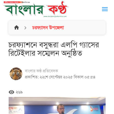
menu
home
চরফ্যাসন উপজেলা
চরফ্যাশনে বসুন্ধরা এলপি গ্যাসের
রিটেইলার সম্মেলন অনুষ্ঠিত
বাংলার কণ্ঠ প্রতিবেদক
প্রকাশিত: ২২শে সেপ্টেম্বর ২০২৫ বিকাল ০৫:৫৪
remove_red_eye
২৬৯