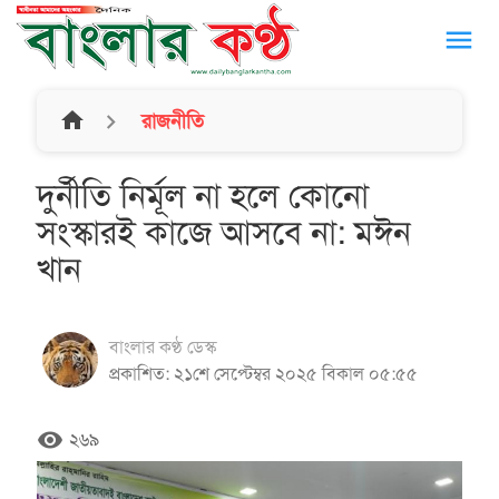
menu
home
রাজনীতি
দুর্নীতি নির্মূল না হলে কোনো
সংস্কারই কাজে আসবে না: মঈন
খান
বাংলার কণ্ঠ ডেস্ক
প্রকাশিত: ২১শে সেপ্টেম্বর ২০২৫ বিকাল ০৫:৫৫
remove_red_eye
২৬৯