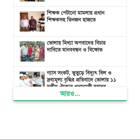
শিক্ষক পেটানো মামলায় প্রধান
শিক্ষকসহ তিনজন হাজতে
ভোলায় মিথ্যা অপবাদের বিচার
দাবিতে মানববন্ধন ও বিক্ষোভ
গ্যাস সংকট, ভুতুড়ে বিদ্যুৎ বিল ও
দ্রব্যমূল্য বৃদ্ধির প্রতিবাদে ভোলায় ১১
দলীয় ঐক্যের প্রধানমন্ত্রী বরাবর
আরও...
স্মারকলিপি প্রদান
ভারত জুলাই শহীদদের অসম্মান
করেছে: রিজভী
জাতিসংঘে জুলাই গণঅভ্যুত্থান দিবস