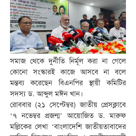
সমাজ থেকে দুর্নীতি নির্মূল করা না গেলে
কোনো সংস্কারই কাজে আসবে না বলে
মন্তব্য করেছেন বিএনপির স্থায়ী কমিটির
সদস্য ড. আব্দুল মঈন খান।
রোববার (২১ সেপ্টেম্বর) জাতীয় প্রেসক্লাবে
‘৭ নভেম্বর প্রজন্ম’ আয়োজিত ড. মারুফ
মল্লিকের লেখা ‘বাংলাদেশি জাতীয়তাবাদের