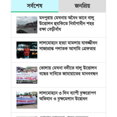
সর্বশেষ
জনপ্রিয়
মনপুরায় মেঘনায় অবৈধ ভাবে বালু
উত্তোলন হুমকিতে নির্মাণাধীন শহর
রক্ষা বেড়ীবাঁধ
লালমোহনে হত্যা মামলায় যাবজ্জীবন
সাজাপ্রাপ্ত পলাতক আসামি গ্রেফতার
ভোলায় মেঘনা নদীতে বালু উত্তোলন
বন্ধের দাবিতে জামায়াতের মানববন্ধন
লালমোহনে ৩ দিন ব্যাপী বৃক্ষরোপণ
অভিযান ও বৃক্ষমেলান উদ্বোধন