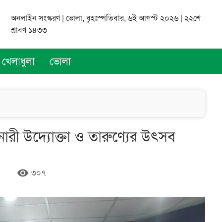
অনলাইন সংস্করণ | ভোলা, বৃহঃস্পতিবার, ৬ই আগস্ট ২০২৬ | ২২শে
শ্রাবণ ১৪৩৩
খেলাধুলা
ভোলা
ারী উদ্যোক্তা ও তারুণ্যের উৎসব
remove_red_eye
৩০৭