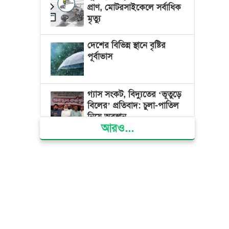
প্রাণ, মোটরসাইকেলে সর্বাধিক
মৃত্যু
দেশের বিভিন্ন স্থানে বৃষ্টির
পূর্বাভাস
গ্যাস সংকট, বিদ্যুতের ‘ভূতুড়ে
বিলের’ প্রতিবাদ: চুলা-পাতিল
নিয়ে অবস্থান
আরও...
ক্ষমতার কেন্দ্র গণভবন থেকে
রক্তাক্ত গণঅভ্যুত্থানের স্মৃতি
জাদুঘর
জুলাই গণ-অভ্যুত্থান দিবসে
ভোলায় ৩০০ রোগীকে
বিনামূল্যে চিকিৎসাসেবা