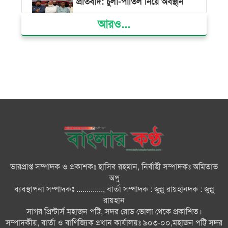
প্রতিবাদ: চুলা-পাতিল নিয়ে অবস্থান
আরও...
ক্ষমতার কেন্দ্র গণভবন থেকে রক্তাক্ত
গণঅভ্যুত্থানের স্মৃতি জাদুঘর
জুলাই গণ-অভ্যুত্থান দিবসে ভোলায়
৩০০ রোগীকে বিনামূল্যে চিকিৎসাসেবা
ভোলায় ১১ দলীয় জোটের বিক্ষোভ
সমাবেশ ও গণমিছিল
ভারপ্রাপ্ত সম্পাদক ও প্রকাশকঃ হাসিব রহমান, নির্বাহী সম্পাদকঃ অমিতাভ
বোরহানউদ্দিনে কিশোরীকে সংঘবদ্ধ
অপু
ধর্ষণ ও ভিডিও ধারণ ও ছড়িয়ে
ব্যবস্থাপনা সম্পাদকঃ ............., বার্তা সম্পাদক : জুন্নু রায়হানদক : জুন্নু
দেওয়ার অভিযোগ তিন জন গ্রেপ্তার,
রায়হান
থানায় মামলা
সাগর প্রিন্টার্স মহাজন পট্টি, সদর রোড ভোলা থেকে প্রকাশিত।
সম্পাদকীয়, বার্তা ও বাণিজ্যিক প্রধান কার্যালয়ঃ ৯০৩-০০,মহাজন পট্টি সদর