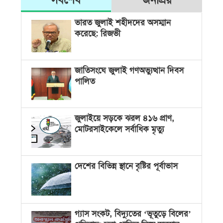
ভারত জুলাই শহীদদের অসম্মান
করেছে: রিজভী
জাতিসংঘে জুলাই গণঅভ্যুত্থান দিবস
পালিত
জুলাইয়ে সড়কে ঝরল ৪১৬ প্রাণ,
মোটরসাইকেলে সর্বাধিক মৃত্যু
দেশের বিভিন্ন স্থানে বৃষ্টির পূর্বাভাস
গ্যাস সংকট, বিদ্যুতের ‘ভূতুড়ে বিলের’