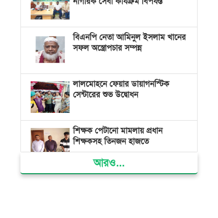
নাগরিক সেবা কার্যক্রম বিপর্যস্ত
বিএনপি নেতা আমিনুল ইসলাম খানের
সফল অস্ত্রোপচার সম্পন্ন
লালমোহনে ফেয়ার ডায়াগনস্টিক
সেন্টারের শুভ উদ্বোধন
শিক্ষক পেটানো মামলায় প্রধান
শিক্ষকসহ তিনজন হাজতে
আরও...
ভোলায় মিথ্যা অপবাদের বিচার
দাবিতে মানববন্ধন ও বিক্ষোভ