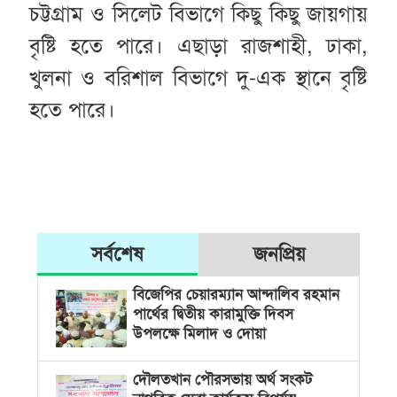
চট্টগ্রাম ও সিলেট বিভাগে কিছু কিছু জায়গায়
বৃষ্টি হতে পারে। এছাড়া রাজশাহী, ঢাকা,
খুলনা ও বরিশাল বিভাগে দু-এক স্থানে বৃষ্টি
হতে পারে।
সর্বশেষ
জনপ্রিয়
বিজেপির চেয়ারম্যান আন্দালিব রহমান
পার্থের দ্বিতীয় কারামুক্তি দিবস
উপলক্ষে মিলাদ ও দোয়া
দৌলতখান পৌরসভায় অর্থ সংকট