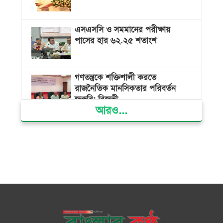
এসএসসি ও সমমানের পরীক্ষায়
পাসের হার ৬২.২৫ শতাংশ
গণতন্ত্রকে শক্তিশালী করতে
রাজনৈতিক মানসিকতার পরিবর্তন
জরুরি: রিজভী
আরও...
হাদি হত্যার আসামি ও শেখ হাসিনাকে
ফেরত চাইলো বাংলাদেশ
আমরা শুধু সীমান্তই ভাগাভাগি করি না,
স্বপ্নও ভাগাভাগি করি : দীনেশ ত্রিবেদী
প্রধানমন্ত্রীর ২৫ কোটি গাছ লাগানোর