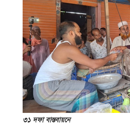
৩১ দফা বাস্তবায়নে