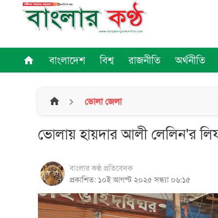
বাংলাদেশ
বিশ্ব
রাজনীতি
অর্থনীতি
home
home
ভোলা জেলা
ভোলায় হায়দার আলী লেলিন'র ল
বাংলার কণ্ঠ প্রতিবেদক
প্রকাশিত: ১০ই আগস্ট ২০২৫ সন্ধ্যা ০৬:১৫