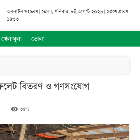
অনলাইন সংস্করণ | ভোলা, শনিবার, ৮ই আগস্ট ২০২৬ | ২৩শে শ্রাবণ
১৪৩৩
খেলাধুলা
ভোলা
িফলেট বিতরণ ও গণসংযোগ
remove_red_eye
৩৫৭