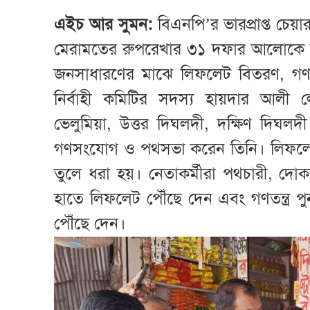
এইচ আর সুমন:
বিএনপি’র ভারপ্রাপ্ত চেয়া
মেরামতের রুপরেখার ৩১ দফার আলোকে সাম
জনসাধারণের মাঝে লিফলেট বিতরণ, গণ
নির্বাহী কমিটির সদস্য হায়দার আলী
ভেলুমিয়া, উত্তর দিঘলদী, দক্ষিণ দিঘল
গণসংযোগ ও পথসভা করেন তিনি। লিফলেটে র
তুলে ধরা হয়। নেতাকর্মীরা পথচারী, দোক
হাতে লিফলেট পৌঁছে দেন এবং গণতন্ত্র পু
পৌঁছে দেন।