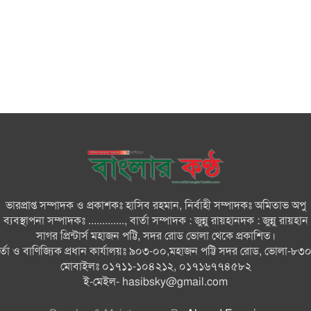
ভারপ্রাপ্ত সম্পাদক ও প্রকাশকঃ হাসিব রহমান, নির্বাহী সম্পাদকঃ অমিতাভ অপু
ব্যবস্থাপনা সম্পাদকঃ ............., বার্তা সম্পাদক : জুন্নু রায়হানদক : জুন্নু রায়হান
সাগর প্রিন্টার্স মহাজন পট্টি, সদর রোড ভোলা থেকে প্রকাশিত।
ার্তা ও বাণিজ্যিক প্রধান কার্যালয়ঃ ৯০৩-০০,মহাজন পট্টি সদর রোড, ভোলা-৮৩
মোবাইলঃ ০১৭১১-১০৪২১২, ০১৭১৬৭৭৪৫৮২
ই-মেইল-
hasibsky@gmail.com