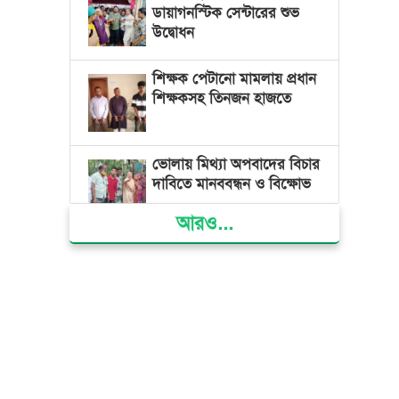
ডায়াগনস্টিক সেন্টারের শুভ
উদ্বোধন
শিক্ষক পেটানো মামলায় প্রধান
শিক্ষকসহ তিনজন হাজতে
ভোলায় মিথ্যা অপবাদের বিচার
দাবিতে মানববন্ধন ও বিক্ষোভ
আরও...
গ্যাস সংকট, ভুতুড়ে বিদ্যুৎ
বিল ও দ্রব্যমূল্য বৃদ্ধির
প্রতিবাদে ভোলায় ১১ দলীয়
ঐক্যের প্রধানমন্ত্রী বরাবর
স্মারকলিপি প্রদান
ভারত জুলাই শহীদদের
অসম্মান করেছে: রিজভী