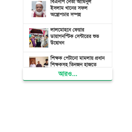
বিএনপি নেতা আমিনুল
ইসলাম খানের সফল
অস্ত্রোপচার সম্পন্ন
লালমোহনে ফেয়ার
ডায়াগনস্টিক সেন্টারের শুভ
উদ্বোধন
শিক্ষক পেটানো মামলায় প্রধান
শিক্ষকসহ তিনজন হাজতে
আরও...
ভোলায় মিথ্যা অপবাদের বিচার
দাবিতে মানববন্ধন ও বিক্ষোভ
গ্যাস সংকট, ভুতুড়ে বিদ্যুৎ
বিল ও দ্রব্যমূল্য বৃদ্ধির
প্রতিবাদে ভোলায় ১১ দলীয়
ঐক্যের প্রধানমন্ত্রী বরাবর