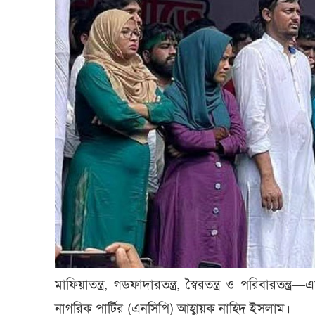
মাফিয়াতন্ত্র, গডফাদারতন্ত্র, স্বৈরতন্ত্র ও পরিবার
নাগরিক পার্টির (এনসিপি) আহ্বায়ক নাহিদ ইসলাম।