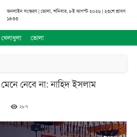
অনলাইন সংস্করণ | ভোলা, শনিবার, ৮ই আগস্ট ২০২৬ | ২৩শে শ্রাবণ
১৪৩৩
খেলাধুলা
ভোলা
নগণ মেনে নেবে না: নাহিদ ইসলাম
remove_red_eye
২৮৭