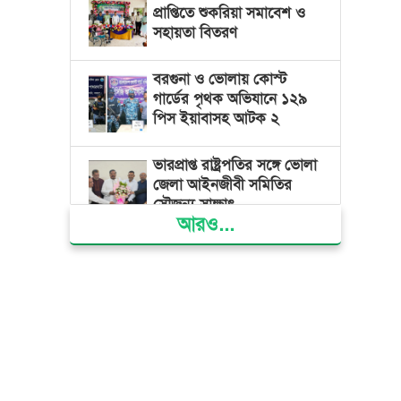
প্রাপ্তিতে শুকরিয়া সমাবেশ ও
সহায়তা বিতরণ
বরগুনা ও ভোলায় কোস্ট
গার্ডের পৃথক অভিযানে ১২৯
পিস ইয়াবাসহ আটক ২
ভারপ্রাপ্ত রাষ্ট্রপতির সঙ্গে ভোলা
জেলা আইনজীবী সমিতির
সৌজন্য সাক্ষাৎ
আরও...
দৌলতখানে জমি বিরোধে
পরিবারকে ঘরছাড়া,
আদালতের নিষেধাজ্ঞা অমান্য
করে ঘর নির্মাণের অভিযোগ
মনপুরায় সংরক্ষিত বনাঞ্চলের
খালে বিষ দিয়ে মাছ ধরায় ৩
জেলে আটক