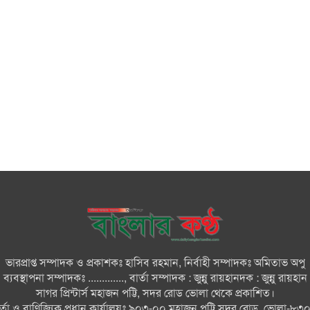
ভারপ্রাপ্ত সম্পাদক ও প্রকাশকঃ হাসিব রহমান, নির্বাহী সম্পাদকঃ অমিতাভ অপু
ব্যবস্থাপনা সম্পাদকঃ ............., বার্তা সম্পাদক : জুন্নু রায়হানদক : জুন্নু রায়হান
সাগর প্রিন্টার্স মহাজন পট্টি, সদর রোড ভোলা থেকে প্রকাশিত।
ার্তা ও বাণিজ্যিক প্রধান কার্যালয়ঃ ৯০৩-০০,মহাজন পট্টি সদর রোড, ভোলা-৮৩