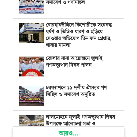
সমাবেশ ও গণমিছিল
বোরহানউদ্দিনে কিশোরীকে সংঘবদ্ধ
ধর্ষণ ও ভিডিও ধারণ ও ছড়িয়ে
দেওয়ার অভিযোগ তিন জন গ্রেপ্তার,
থানায় মামলা
ভোলায় নানা আয়োজনে জুলাই
গণঅভ্যুত্থান দিবস পালন
চরফ্যাশনে ১১ দলীয় ঐক্যের গণ
মিছিল ও সমাবেশ অনুষ্ঠিত
লালমোহনে জুলাই গণঅভ্যুত্থান দিবস
উপলক্ষে আলোচনা সভা ও
শিক্ষার্থীদের চিত্রাঙ্কন-রচনা
আরও...