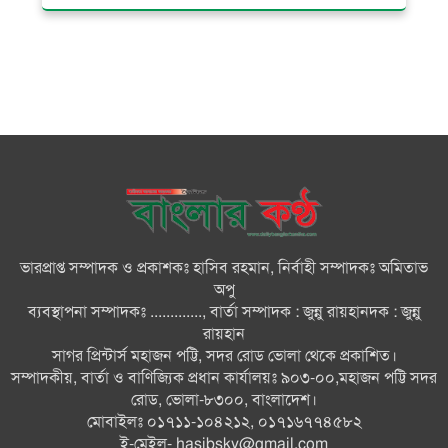
প্রতিযোগিতা
মনপুরায় ৩৬ জুলাই গণঅভ্যুত্থান দিবস
অনুষ্ঠিত
জনগণের গণতান্ত্রিক অধিকার হরণের
প্রতিবাদেই ৩৬ জুলাইয়ের গণঅভ্যুত্থান
সফল হয়েছে : অধ্যক্ষ ইউনুস শরীফ
দৌলতখানে গণঅভ্যুত্থান দিবস পালন
ভারপ্রাপ্ত সম্পাদক ও প্রকাশকঃ হাসিব রহমান, নির্বাহী সম্পাদকঃ অমিতাভ
অপু
জুলাই শহিদ পরিবার ও যোদ্ধাদের
ব্যবস্থাপনা সম্পাদকঃ ............., বার্তা সম্পাদক : জুন্নু রায়হানদক : জুন্নু
মর্যাদা নিশ্চিত করা সরকারের পবিত্র
রায়হান
দায়িত্ব : ভারপ্রাপ্ত রাষ্ট্রপতি
সাগর প্রিন্টার্স মহাজন পট্টি, সদর রোড ভোলা থেকে প্রকাশিত।
সম্পাদকীয়, বার্তা ও বাণিজ্যিক প্রধান কার্যালয়ঃ ৯০৩-০০,মহাজন পট্টি সদর
রাষ্ট্রীয় অনুষ্ঠানে বিশৃঙ্খলা ও ‘ভুয়া’
রোড, ভোলা-৮৩০০, বাংলাদেশ।
স্লোগান অত্যন্ত দুঃখজনক
মোবাইলঃ ০১৭১১-১০৪২১২, ০১৭১৬৭৭৪৫৮২
ই-মেইল-
hasibsky@gmail.com