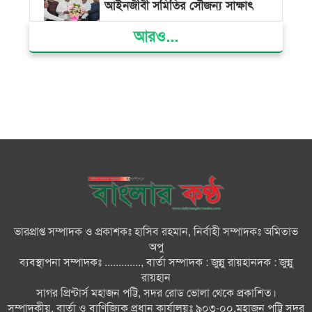
আইনজীবী সমিতির সৌজন্য সাক্ষাৎ
আরও...
দৌলতখানে জমি বিরোধে পরিবারকে
ঘরছাড়া, আদালতের নিষেধাজ্ঞা অমান্য
করে ঘর নির্মাণের অভিযোগ
মনপুরায় সংরক্ষিত বনাঞ্চলের খালে
বিষ দিয়ে মাছ ধরায় ৩ জেলে আটক
তজুমদ্দিনে চর মোজাম্মেলে চাঁদাবাজি
ও রাজনৈতিক চক্রান্তের অপচেষ্টার
বিরুদ্ধে সংবাদ সম্মেলন
ভারপ্রাপ্ত সম্পাদক ও প্রকাশকঃ হাসিব রহমান, নির্বাহী সম্পাদকঃ অমিতাভ
সবার সম্মিলিত প্রচেষ্টায় সুন্দর
অপু
বাংলাদেশ গড়তে চাই: প্রধানমন্ত্রী
ব্যবস্থাপনা সম্পাদকঃ ............., বার্তা সম্পাদক : জুন্নু রায়হানদক : জুন্নু
রায়হান
সাগর প্রিন্টার্স মহাজন পট্টি, সদর রোড ভোলা থেকে প্রকাশিত।
চিকিৎসক সমাজের পেশাগত
সম্পাদকীয়, বার্তা ও বাণিজ্যিক প্রধান কার্যালয়ঃ ৯০৩-০০,মহাজন পট্টি সদর