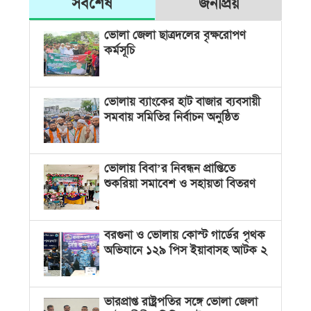
সর্বশেষ
জনপ্রিয়
ভোলা জেলা ছাত্রদলের বৃক্ষরোপণ
কর্মসূচি
ভোলায় ব্যাংকের হাট বাজার ব্যবসায়ী
সমবায় সমিতির নির্বাচন অনুষ্ঠিত
ভোলায় বিবা’র নিবন্ধন প্রাপ্তিতে
শুকরিয়া সমাবেশ ও সহায়তা বিতরণ
বরগুনা ও ভোলায় কোস্ট গার্ডের পৃথক
অভিযানে ১২৯ পিস ইয়াবাসহ আটক ২
ভারপ্রাপ্ত রাষ্ট্রপতির সঙ্গে ভোলা জেলা