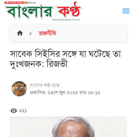
menu
home
রাজনীতি
সাবেক সিইসির সঙ্গে যা ঘটেছে তা
দুঃখজনক: রিজভী
বাংলার কণ্ঠ ডেস্ক
প্রকাশিত: ২৩শে জুন ২০২৫ রাত ০৮:১২
remove_red_eye
২২১