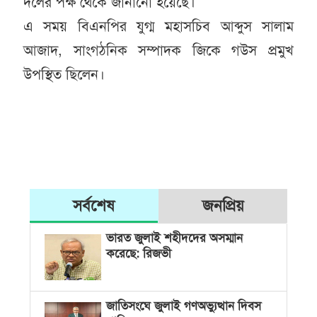
দলের পক্ষ থেকে জানানো হয়েছে।
এ সময় বিএনপির যুগ্ম মহাসচিব আব্দুস সালাম
আজাদ, সাংগঠনিক সম্পাদক জিকে গউস প্রমুখ
উপস্থিত ছিলেন।
সর্বশেষ
জনপ্রিয়
ভারত জুলাই শহীদদের অসম্মান
করেছে: রিজভী
জাতিসংঘে জুলাই গণঅভ্যুত্থান দিবস