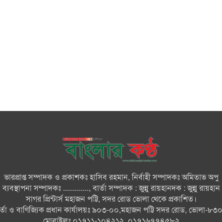
ভারপ্রাপ্ত সম্পাদক ও প্রকাশকঃ হাসিব রহমান, নির্বাহী সম্পাদকঃ অমিতাভ অপু
ব্যবস্থাপনা সম্পাদকঃ ............., বার্তা সম্পাদক : জুন্নু রায়হানদক : জুন্নু রায়হান
সাগর প্রিন্টার্স মহাজন পট্টি, সদর রোড ভোলা থেকে প্রকাশিত।
ার্তা ও বাণিজ্যিক প্রধান কার্যালয়ঃ ৯০৩-০০,মহাজন পট্টি সদর রোড, ভোলা-৮৩
মোবাইলঃ ০১৭১১-১০৪২১২, ০১৭১৬৭৭৪৫৮২