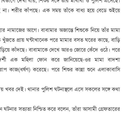
িভাগে দেখা যায়, শিশুর সঙ্গে তাঁর মাবাবা ও পুলিশ এসেছে।
 না। শরীর কাঁপছে। এক সময় তাঁকে বাধ্য হয়ে বেডে শুইয়ে
্মার নামাজের আগে। বাবামার অজান্তে শিশুকে নিয়ে তাঁর মামা
ে খুঁজতে প্রায় ঘন্টাখানেক পরে মামার বসত ঘরের কাছে, বাড়ি
াঁড়িয়ে কাঁদছে। বাবামাকে দেখে আরও জোরে কেঁদে ওঠে। পরে
ষদর্শী এক মহিলা ফোন করে জানিয়েছে-ওর মামা বাদশা
প কাজ(ধর্ষণ) করেছে। পরে শিশুর কান্না শুনে এলাকাবাসি
য় খবর দেই। থানার পুলিশ ঘটনাস্থলে এসে সকলের সঙ্গে কথা
 খান ঘটনার সত্যতা নিশ্চিত করে বলেন, তাঁরা আসামী গ্রেফতারের