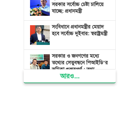
সরকার সর্বোচ্চ চেষ্টা চালিয়ে
যাচ্ছে: প্রধানমন্ত্রী
সংবিধানে প্রধানমন্ত্রীর মেয়াদ
হবে সর্বোচ্চ দুইবার: স্বরাষ্ট্রমন্ত্রী
সরকার ও জনগণের মধ্যে
তথ্যের সেতুবন্ধনে পিআইডি’র
ভূমিকা গুরুত্বপূর্ণ : তথ্য
আরও...
প্রতিমন্ত্রী
দেশের বিভিন্ন স্থানে বৃষ্টির
সম্ভাবনা, বাড়তে পারে দিন-
রাতের তাপমাত্রা
বাজার সিন্ডিকেট ও মজুতদারি
করলেই কঠোর ব্যবস্থা:
আইনমন্ত্রী