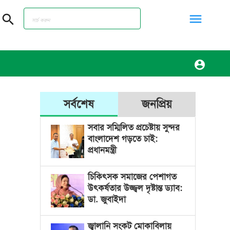
menu
search
account_circle
সর্বশেষ
জনপ্রিয়
সবার সম্মিলিত প্রচেষ্টায় সুন্দর
বাংলাদেশ গড়তে চাই:
প্রধানমন্ত্রী
চিকিৎসক সমাজের পেশাগত
উৎকর্ষতার উজ্জ্বল দৃষ্টান্ত ড্যাব:
ডা. জুবাইদা
জ্বালানি সংকট মোকাবিলায়