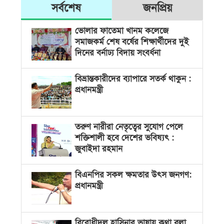
সর্বশেষ
জনপ্রিয়
ভোলার ফাতেমা খানম কলেজে
সমাজকর্ম শেষ বর্ষের শিক্ষার্থীদের দুই
দিনের বর্নাঢ্য বিদায় সংবর্ধনা
বিভ্রান্তকারীদের ব্যাপারে সতর্ক থাকুন :
প্রধানমন্ত্রী
তরুণ নারীরা নেতৃত্বের সুযোগ পেলে
শক্তিশালী হবে দেশের ভবিষ্যৎ :
জুবাইদা রহমান
বিএনপির সকল ক্ষমতার উৎস জনগণ:
প্রধানমন্ত্রী
বিরোধীদল হাসিনার ভাষায় কথা বলা