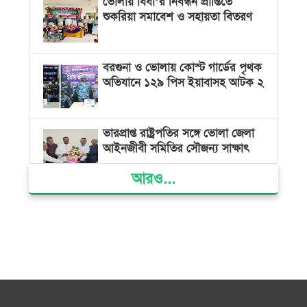
ভোলায় বিবা’র নিবন্ধন প্রাপ্তিতে
শুকরিয়া সমাবেশ ও সহায়তা বিতরণ
বরগুনা ও ভোলায় কোস্ট গার্ডের পৃথক
অভিযানে ১২৯ পিস ইয়াবাসহ আটক ২
ভারপ্রাপ্ত রাষ্ট্রপতির সঙ্গে ভোলা জেলা
আইনজীবী সমিতির সৌজন্য সাক্ষাৎ
আরও...
দৌলতখানে জমি বিরোধে পরিবারকে
ঘরছাড়া, আদালতের নিষেধাজ্ঞা অমান্য
করে ঘর নির্মাণের অভিযোগ
মনপুরায় সংরক্ষিত বনাঞ্চলের খালে
বিষ দিয়ে মাছ ধরায় ৩ জেলে আটক