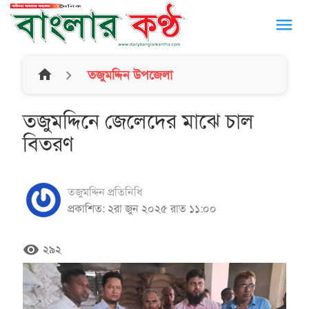
menu
home
তজুমদ্দিন উপজেলা
তজুমদ্দিনে জেলেদের মাঝে চাল
বিতরণ
তজুমদ্দিন প্রতিনিধি
প্রকাশিত: ২রা জুন ২০২৫ রাত ১১:০০
remove_red_eye
২৯২