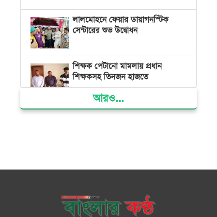
লালমোহনে ফেয়ার ডায়াগনস্টিক
সেন্টারের শুভ উদ্বোধন
শিক্ষক পেটানো মামলায় প্রধান
শিক্ষকসহ তিনজন হাজতে
আরও...
ভোলায় মিথ্যা অপবাদের বিচার
দাবিতে মানববন্ধন ও বিক্ষোভ
গ্যাস সংকট, ভুতুড়ে বিদ্যুৎ বিল ও
দ্রব্যমূল্য বৃদ্ধির প্রতিবাদে ভোলায় ১১
দলীয় ঐক্যের প্রধানমন্ত্রী বরাবর
স্মারকলিপি প্রদান
ভারত জুলাই শহীদদের অসম্মান