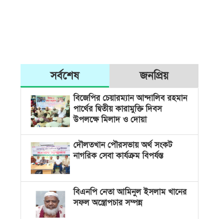
সর্বশেষ
জনপ্রিয়
বিজেপির চেয়ারম্যান আন্দালিব রহমান
পার্থের দ্বিতীয় কারামুক্তি দিবস
উপলক্ষে মিলাদ ও দোয়া
দৌলতখান পৌরসভায় অর্থ সংকট
নাগরিক সেবা কার্যক্রম বিপর্যস্ত
বিএনপি নেতা আমিনুল ইসলাম খানের
সফল অস্ত্রোপচার সম্পন্ন