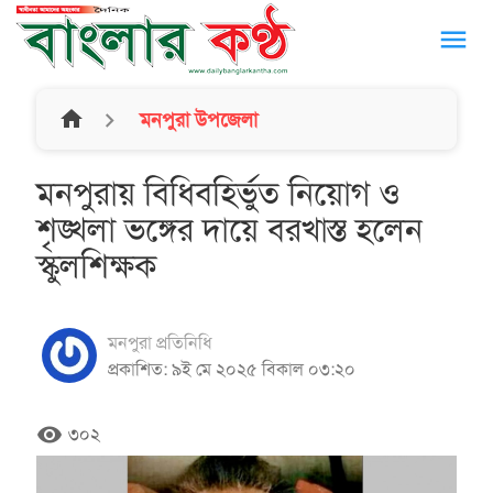
menu
home
মনপুরা উপজেলা
মনপুরায় বিধিবহির্ভুত নিয়োগ ও
শৃঙ্খলা ভঙ্গের দায়ে বরখাস্ত হলেন
স্কুলশিক্ষক
মনপুরা প্রতিনিধি
প্রকাশিত: ৯ই মে ২০২৫ বিকাল ০৩:২০
remove_red_eye
৩০২