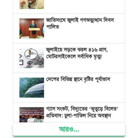
জাতিসংঘে জুলাই গণঅভ্যুত্থান দিবস
পালিত
জুলাইয়ে সড়কে ঝরল ৪১৬ প্রাণ,
মোটরসাইকেলে সর্বাধিক মৃত্যু
দেশের বিভিন্ন স্থানে বৃষ্টির পূর্বাভাস
গ্যাস সংকট, বিদ্যুতের ‘ভূতুড়ে বিলের’
প্রতিবাদ: চুলা-পাতিল নিয়ে অবস্থান
আরও...