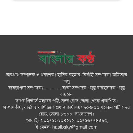
ক্ষমতার কেন্দ্র গণভবন থেকে রক্তাক্ত
গণঅভ্যুত্থানের স্মৃতি জাদুঘর
জুলাই গণ-অভ্যুত্থান দিবসে ভোলায়
৩০০ রোগীকে বিনামূল্যে চিকিৎসাসেবা
ভোলায় ১১ দলীয় জোটের বিক্ষোভ
সমাবেশ ও গণমিছিল
ভারপ্রাপ্ত সম্পাদক ও প্রকাশকঃ হাসিব রহমান, নির্বাহী সম্পাদকঃ অমিতাভ
বোরহানউদ্দিনে কিশোরীকে সংঘবদ্ধ
অপু
ধর্ষণ ও ভিডিও ধারণ ও ছড়িয়ে
ব্যবস্থাপনা সম্পাদকঃ ............., বার্তা সম্পাদক : জুন্নু রায়হানদক : জুন্নু
দেওয়ার অভিযোগ তিন জন গ্রেপ্তার,
রায়হান
থানায় মামলা
সাগর প্রিন্টার্স মহাজন পট্টি, সদর রোড ভোলা থেকে প্রকাশিত।
সম্পাদকীয়, বার্তা ও বাণিজ্যিক প্রধান কার্যালয়ঃ ৯০৩-০০,মহাজন পট্টি সদর
ভোলায় নানা আয়োজনে জুলাই
রোড, ভোলা-৮৩০০, বাংলাদেশ।
গণঅভ্যুত্থান দিবস পালন
মোবাইলঃ ০১৭১১-১০৪২১২, ০১৭১৬৭৭৪৫৮২
ই-মেইল-
hasibsky@gmail.com