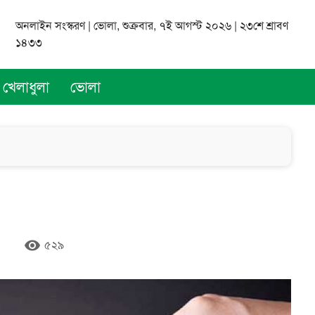
অনলাইন সংস্করণ | ভোলা, শুক্রবার, ৭ই আগস্ট ২০২৬ | ২৩শে শ্রাবণ
১৪৩৩
খেলাধুলা
ভোলা
remove_red_eye
৫২৯