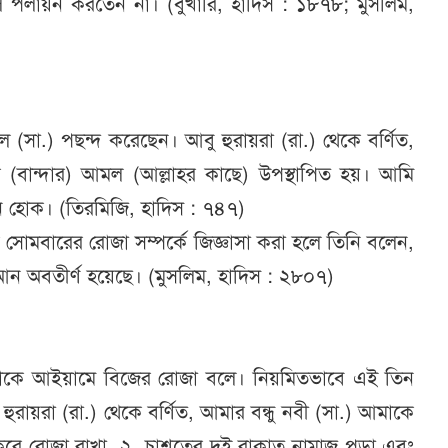
লে পলায়ন করতেন না। (বুখারি, হাদিস : ১৮৭৮; মুসলিম,
ুল (সা.) পছন্দ করেছেন। আবু হুরায়রা (রা.) থেকে বর্ণিত,
বার (বান্দার) আমল (আল্লাহর কাছে) উপস্থাপিত হয়। আমি
ন হোক। (তিরমিজি, হাদিস : ৭৪৭)
-কে সোমবারের রোজা সম্পর্কে জিজ্ঞাসা করা হলে তিনি বলেন,
ন অবতীর্ণ হয়েছে। (মুসলিম, হাদিস : ২৮০৭)
জাকে আইয়ামে বিজের রোজা বলে। নিয়মিতভাবে এই তিন
ুরায়রা (রা.) থেকে বর্ণিত, আমার বন্ধু নবী (সা.) আমাকে
করে রোজা রাখা, ২. চাশতের দুই রাকাত নামাজ পড়া এবং