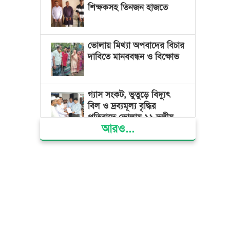
শিক্ষকসহ তিনজন হাজতে
ভোলায় মিথ্যা অপবাদের বিচার
দাবিতে মানববন্ধন ও বিক্ষোভ
গ্যাস সংকট, ভুতুড়ে বিদ্যুৎ
বিল ও দ্রব্যমূল্য বৃদ্ধির
প্রতিবাদে ভোলায় ১১ দলীয়
আরও...
ঐক্যের প্রধানমন্ত্রী বরাবর
স্মারকলিপি প্রদান
ভারত জুলাই শহীদদের
অসম্মান করেছে: রিজভী
জাতিসংঘে জুলাই গণঅভ্যুত্থান
দিবস পালিত