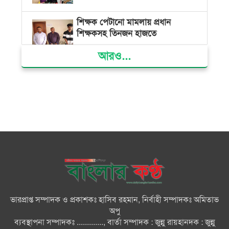
শিক্ষক পেটানো মামলায় প্রধান
শিক্ষকসহ তিনজন হাজতে
আরও...
ভোলায় মিথ্যা অপবাদের বিচার
দাবিতে মানববন্ধন ও বিক্ষোভ
গ্যাস সংকট, ভুতুড়ে বিদ্যুৎ বিল ও
দ্রব্যমূল্য বৃদ্ধির প্রতিবাদে ভোলায় ১১
দলীয় ঐক্যের প্রধানমন্ত্রী বরাবর
স্মারকলিপি প্রদান
ভারত জুলাই শহীদদের অসম্মান
করেছে: রিজভী
ভারপ্রাপ্ত সম্পাদক ও প্রকাশকঃ হাসিব রহমান, নির্বাহী সম্পাদকঃ অমিতাভ
অপু
জাতিসংঘে জুলাই গণঅভ্যুত্থান দিবস
ব্যবস্থাপনা সম্পাদকঃ ............., বার্তা সম্পাদক : জুন্নু রায়হানদক : জুন্নু