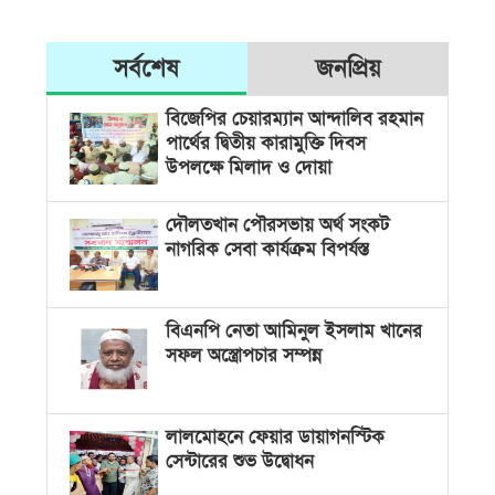
সর্বশেষ
জনপ্রিয়
বিজেপির চেয়ারম্যান আন্দালিব রহমান
পার্থের দ্বিতীয় কারামুক্তি দিবস
উপলক্ষে মিলাদ ও দোয়া
দৌলতখান পৌরসভায় অর্থ সংকট
নাগরিক সেবা কার্যক্রম বিপর্যস্ত
বিএনপি নেতা আমিনুল ইসলাম খানের
সফল অস্ত্রোপচার সম্পন্ন
লালমোহনে ফেয়ার ডায়াগনস্টিক
সেন্টারের শুভ উদ্বোধন