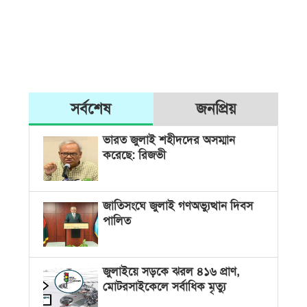
সর্বশেষ
জনপ্রিয়
ভারত জুলাই শহীদদের অসম্মান
করেছে: রিজভী
জাতিসংঘে জুলাই গণঅভ্যুত্থান দিবস
পালিত
জুলাইয়ে সড়কে ঝরল ৪১৬ প্রাণ,
মোটরসাইকেলে সর্বাধিক মৃত্যু